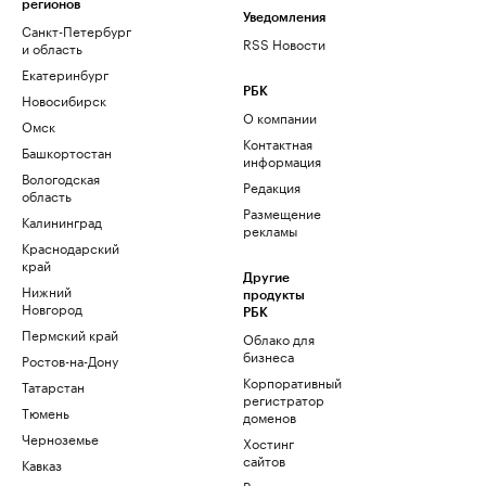
регионов
Уведомления
Санкт-Петербург
RSS Новости
и область
Екатеринбург
РБК
Новосибирск
О компании
Омск
Контактная
Башкортостан
информация
Вологодская
Редакция
область
Размещение
Калининград
рекламы
Краснодарский
край
Другие
Нижний
продукты
Новгород
РБК
Пермский край
Облако для
бизнеса
Ростов-на-Дону
Корпоративный
Татарстан
регистратор
Тюмень
доменов
Черноземье
Хостинг
сайтов
Кавказ
Рег.решения