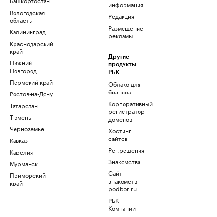
Башкортостан
информация
Вологодская
Редакция
область
Размещение
Калининград
рекламы
Краснодарский
край
Другие
Нижний
продукты
Новгород
РБК
Пермский край
Облако для
бизнеса
Ростов-на-Дону
Корпоративный
Татарстан
регистратор
Тюмень
доменов
Черноземье
Хостинг
сайтов
Кавказ
Рег.решения
Карелия
Знакомства
Мурманск
Сайт
Приморский
знакомств
край
podbor.ru
РБК
Компании