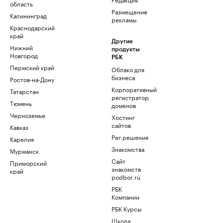
область
Размещение
Калининград
рекламы
Краснодарский
край
Другие
Нижний
продукты
Новгород
РБК
Пермский край
Облако для
бизнеса
Ростов-на-Дону
Корпоративный
Татарстан
регистратор
Тюмень
доменов
Черноземье
Хостинг
сайтов
Кавказ
Рег.решения
Карелия
Знакомства
Мурманск
Сайт
Приморский
знакомств
край
podbor.ru
РБК
Компании
РБК Курсы
Школа