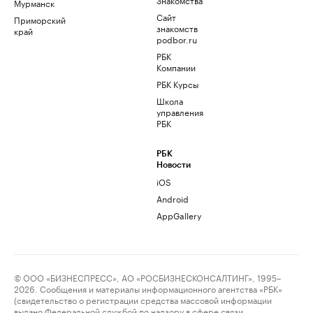
Мурманск
Сайт
Приморский
знакомств
край
podbor.ru
РБК
Компании
РБК Курсы
Школа
управления
РБК
РБК
Новости
iOS
Android
AppGallery
© ООО «БИЗНЕСПРЕСС», АО «РОСБИЗНЕСКОНСАЛТИНГ», 1995–
2026. Сообщения и материалы информационного агентства «РБК»
(свидетельство о регистрации средства массовой информации
выдано Федеральной службой по надзору в сфере связи,