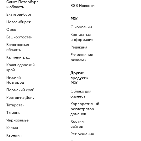
Санкт-Петербург
RSS Новости
и область
Екатеринбург
РБК
Новосибирск
О компании
Омск
Контактная
Башкортостан
информация
Вологодская
Редакция
область
Размещение
Калининград
рекламы
Краснодарский
край
Другие
Нижний
продукты
Новгород
РБК
Пермский край
Облако для
бизнеса
Ростов-на-Дону
Корпоративный
Татарстан
регистратор
Тюмень
доменов
Черноземье
Хостинг
сайтов
Кавказ
Рег.решения
Карелия
Знакомства