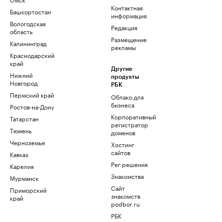
Контактная
Башкортостан
информация
Вологодская
Редакция
область
Размещение
Калининград
рекламы
Краснодарский
край
Другие
Нижний
продукты
Новгород
РБК
Пермский край
Облако для
бизнеса
Ростов-на-Дону
Корпоративный
Татарстан
регистратор
Тюмень
доменов
Черноземье
Хостинг
сайтов
Кавказ
Рег.решения
Карелия
Знакомства
Мурманск
Сайт
Приморский
знакомств
край
podbor.ru
РБК