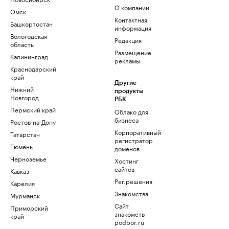
О компании
Омск
Контактная
Башкортостан
информация
Вологодская
Редакция
область
Размещение
Калининград
рекламы
Краснодарский
край
Другие
Нижний
продукты
Новгород
РБК
Пермский край
Облако для
бизнеса
Ростов-на-Дону
Корпоративный
Татарстан
регистратор
Тюмень
доменов
Черноземье
Хостинг
сайтов
Кавказ
Рег.решения
Карелия
Знакомства
Мурманск
Сайт
Приморский
знакомств
край
podbor.ru