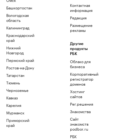
Контактная
Башкортостан
информация
Вологодская
Редакция
область
Размещение
Калининград
рекламы
Краснодарский
край
Другие
Нижний
продукты
Новгород
РБК
Пермский край
Облако для
бизнеса
Ростов-на-Дону
Корпоративный
Татарстан
регистратор
Тюмень
доменов
Черноземье
Хостинг
сайтов
Кавказ
Рег.решения
Карелия
Знакомства
Мурманск
Сайт
Приморский
знакомств
край
podbor.ru
РБК