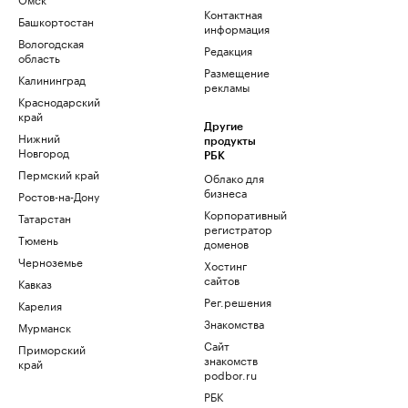
Контактная
Башкортостан
информация
Вологодская
Редакция
область
Размещение
Калининград
рекламы
Краснодарский
край
Другие
Нижний
продукты
Новгород
РБК
Пермский край
Облако для
бизнеса
Ростов-на-Дону
Корпоративный
Татарстан
регистратор
Тюмень
доменов
Черноземье
Хостинг
сайтов
Кавказ
Рег.решения
Карелия
Знакомства
Мурманск
Сайт
Приморский
знакомств
край
podbor.ru
РБК