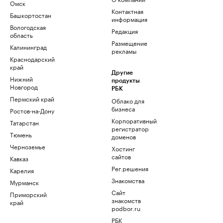
Омск
Контактная
Башкортостан
информация
Вологодская
Редакция
область
Размещение
Калининград
рекламы
Краснодарский
край
Другие
Нижний
продукты
Новгород
РБК
Пермский край
Облако для
бизнеса
Ростов-на-Дону
Корпоративный
Татарстан
регистратор
Тюмень
доменов
Черноземье
Хостинг
сайтов
Кавказ
Рег.решения
Карелия
Знакомства
Мурманск
Сайт
Приморский
знакомств
край
podbor.ru
РБК