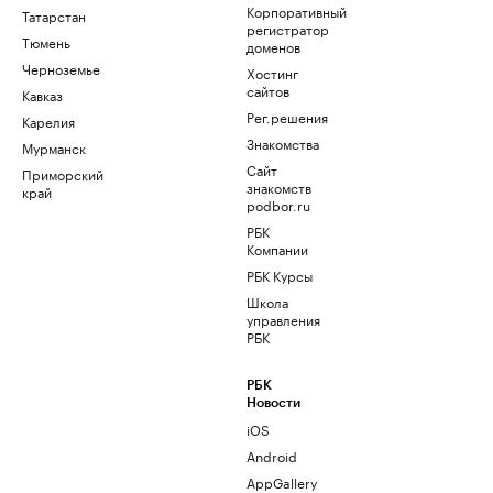
Корпоративный
Татарстан
регистратор
Тюмень
доменов
Черноземье
Хостинг
сайтов
Кавказ
Рег.решения
Карелия
Знакомства
Мурманск
Сайт
Приморский
знакомств
край
podbor.ru
РБК
Компании
РБК Курсы
Школа
управления
РБК
РБК
Новости
iOS
Android
AppGallery