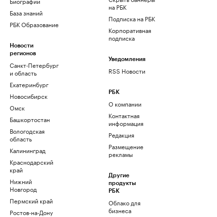
Биографии
на РБК
База знаний
Подписка на РБК
РБК Образование
Корпоративная
подписка
Новости
регионов
Уведомления
Санкт-Петербург
RSS Новости
и область
Екатеринбург
РБК
Новосибирск
О компании
Омск
Контактная
Башкортостан
информация
Вологодская
Редакция
область
Размещение
Калининград
рекламы
Краснодарский
край
Другие
Нижний
продукты
Новгород
РБК
Пермский край
Облако для
бизнеса
Ростов-на-Дону