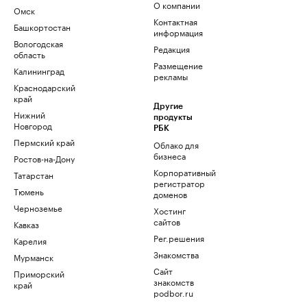
О компании
Омск
Контактная
Башкортостан
информация
Вологодская
Редакция
область
Размещение
Калининград
рекламы
Краснодарский
край
Другие
Нижний
продукты
Новгород
РБК
Пермский край
Облако для
бизнеса
Ростов-на-Дону
Корпоративный
Татарстан
регистратор
Тюмень
доменов
Черноземье
Хостинг
сайтов
Кавказ
Рег.решения
Карелия
Знакомства
Мурманск
Сайт
Приморский
знакомств
край
podbor.ru