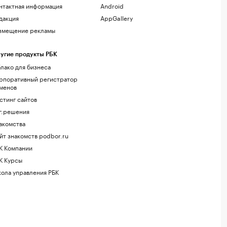
нтактная информация
Android
дакция
AppGallery
змещение рекламы
угие продукты РБК
лако для бизнеса
рпоративный регистратор
менов
стинг сайтов
г.решения
акомства
йт знакомств podbor.ru
К Компании
К Курсы
ола управления РБК