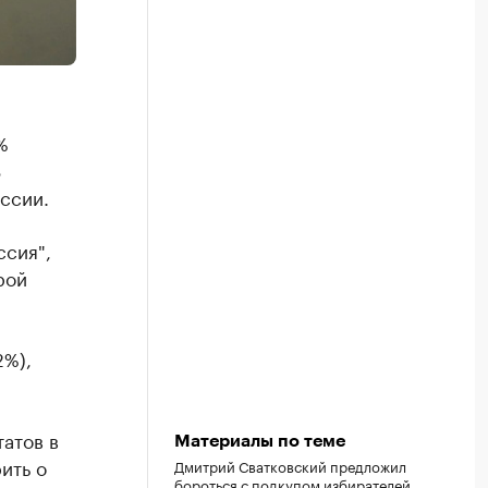
%
3
ссии.
ссия",
рой
2%),
атов в
Материалы по теме
ить о
Дмитрий Сватковский предложил
бороться с подкупом избирателей