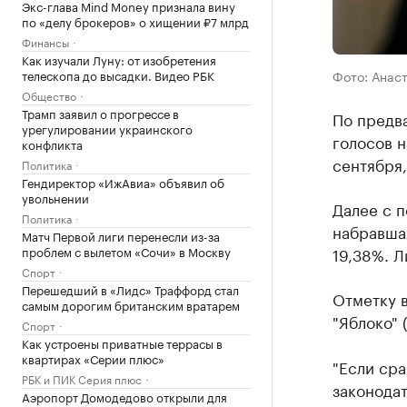
Экс-глава Mind Money признала вину
по «делу брокеров» о хищении ₽7 млрд
Финансы
Как изучали Луну: от изобретения
Фото: Анас
телескопа до высадки. Видео РБК
Общество
Трамп заявил о прогрессе в
По предв
урегулировании украинского
голосов н
конфликта
сентября
Политика
Гендиректор «ИжАвиа» объявил об
увольнении
Далее с п
Политика
набравшая
Матч Первой лиги перенесли из-за
19,38%. Л
проблем с вылетом «Сочи» в Москву
Спорт
Перешедший в «Лидс» Траффорд стал
Отметку в
самым дорогим британским вратарем
"Яблоко" 
Спорт
Как устроены приватные террасы в
квартирах «Серии плюс»
"Если сра
РБК и ПИК Серия плюс
законодат
Аэропорт Домодедово открыли для