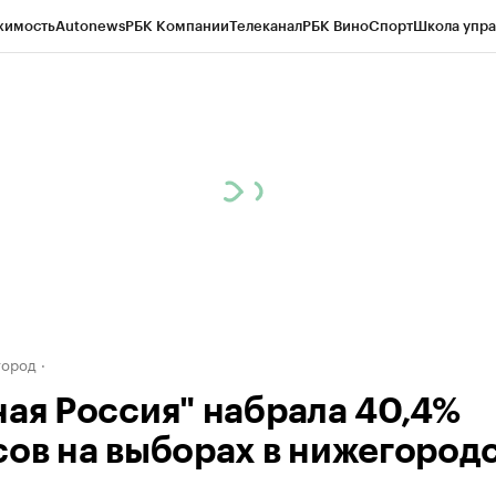
жимость
Autonews
РБК Компании
Телеканал
РБК Вино
Спорт
Школа упра
д
Стиль
Крипто
РБК Бизнес-среда
Дискуссионный клуб
Исследования
К
а контрагентов
Политика
Экономика
Бизнес
Технологии и медиа
Фина
город
ная Россия" набрала 40,4%
сов на выборах в нижегород