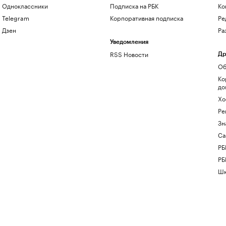
Одноклассники
Подписка на РБК
Ко
Telegram
Корпоративная подписка
Ре
Дзен
Ра
Уведомления
RSS Новости
Др
Об
Ко
до
Хо
Ре
Зн
Са
РБ
РБ
Шк