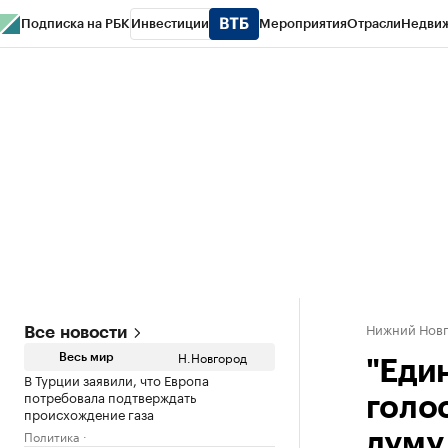
Подписка на РБК
Инвестиции
Мероприятия
Отрасли
Недви
РБК Курсы
РБК Life
Тренды
Визионеры
Национальные проекты
Горо
Газета
Спецпроекты СПб
Конференции СПб
Спецпроекты
Проверк
Нижний Нов
Все новости
Н.Новгород
Весь мир
"Еди
В Турции заявили, что Европа
потребовала подтверждать
голо
происхождение газа
Политика
думу