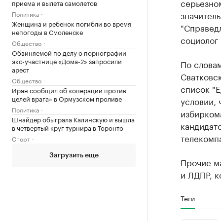
серьезном
приема и вылета самолетов
значитель
Политика
Женщина и ребенок погибли во время
"Справедл
непогоды в Смоленске
социолог
Общество
Обвиняемой по делу о порнографии
экс-участнице «Дома-2» запросили
По слова
арест
Сватковск
Общество
список "Е
Иран сообщил об «операции против
целей врага» в Ормузском проливе
условии, 
Политика
избиркома
Шнайдер обыграла Калинскую и вышла
кандидато
в четвертый круг турнира в Торонто
телекомпа
Спорт
Загрузить еще
Прочие м
и ЛДПР, к
Теги