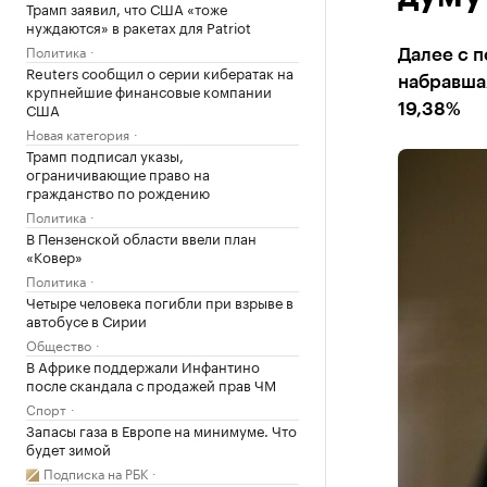
Трамп заявил, что США «тоже
нуждаются» в ракетах для Patriot
Политика
Далее с п
Reuters сообщил о серии кибератак на
набравшая
крупнейшие финансовые компании
США
19,38%
Новая категория
Трамп подписал указы,
ограничивающие право на
гражданство по рождению
Политика
В Пензенской области ввели план
«Ковер»
Политика
Четыре человека погибли при взрыве в
автобусе в Сирии
Общество
В Африке поддержали Инфантино
после скандала с продажей прав ЧМ
Спорт
Запасы газа в Европе на минимуме. Что
будет зимой
Подписка на РБК