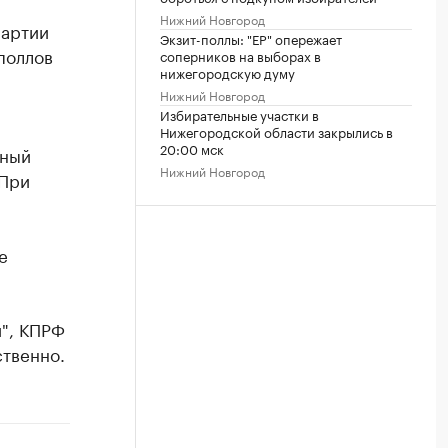
Нижний Новгород
партии
Экзит-поллы: "ЕР" опережает
поллов
соперников на выборах в
нижегородскую думу
Нижний Новгород
Избирательные участки в
Нижегородской области закрылись в
20:00 мск
йный
Нижний Новгород
"При
е
", КПРФ
ственно.