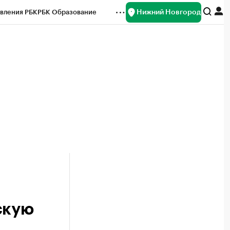
Нижний Новгород
вления РБК
РБК Образование
редитные рейтинги
Франшизы
нсы
Рынок наличной валюты
скую