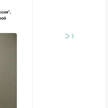
сия",
рой