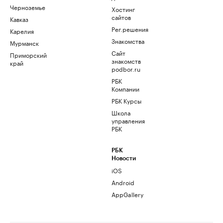
Черноземье
Хостинг
сайтов
Кавказ
Рег.решения
Карелия
Знакомства
Мурманск
Сайт
Приморский
знакомств
край
podbor.ru
РБК
Компании
РБК Курсы
Школа
управления
РБК
РБК
Новости
iOS
Android
AppGallery