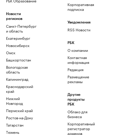
РБК Образование
Корпоративная
подписка
Новости
регионов
Уведомления
Санкт-Петербург
RSS Новости
и область
Екатеринбург
РБК
Новосибирск
О компании
Омск
Контактная
Башкортостан
информация
Вологодская
Редакция
область
Размещение
Калининград
рекламы
Краснодарский
край
Другие
Нижний
продукты
Новгород
РБК
Пермский край
Облако для
бизнеса
Ростов-на-Дону
Корпоративный
Татарстан
регистратор
Тюмень
доменов