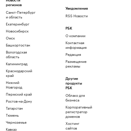
Новости
регионов
Уведомления
Санкт-Петербург
RSS Новости
и область
Екатеринбург
РБК
Новосибирск
О компании
Омск
Контактная
Башкортостан
информация
Вологодская
Редакция
область
Размещение
Калининград
рекламы
Краснодарский
край
Другие
Нижний
продукты
Новгород
РБК
Пермский край
Облако для
бизнеса
Ростов-на-Дону
Корпоративный
Татарстан
регистратор
Тюмень
доменов
Черноземье
Хостинг
сайтов
Кавказ