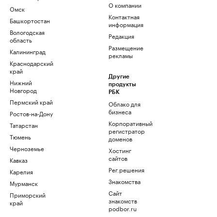
О компании
Омск
Контактная
Башкортостан
информация
Вологодская
Редакция
область
Размещение
Калининград
рекламы
Краснодарский
край
Другие
Нижний
продукты
Новгород
РБК
Пермский край
Облако для
бизнеса
Ростов-на-Дону
Корпоративный
Татарстан
регистратор
Тюмень
доменов
Черноземье
Хостинг
сайтов
Кавказ
Рег.решения
Карелия
Знакомства
Мурманск
Сайт
Приморский
знакомств
край
podbor.ru