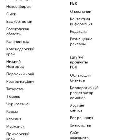
РБК
Новосибирск
О компании
Омск
Контактная
Башкортостан
информация
Вологодская
Редакция
область
Размещение
Калининград
рекламы
Краснодарский
край
Другие
Нижний
продукты
Новгород
РБК
Пермский край
Облако для
бизнеса
Ростов-на-Дону
Корпоративный
Татарстан
регистратор
Тюмень
доменов
Черноземье
Хостинг
сайтов
Кавказ
Рег.решения
Карелия
Знакомства
Мурманск
Сайт
Приморский
знакомств
край