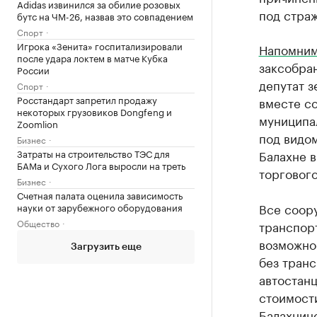
Adidas извинился за обилие розовых
под страж
бутс на ЧМ-26, назвав это совпадением
Спорт
Игрока «Зенита» госпитализировали
Напомни
после удара локтем в матче Кубка
заксобран
России
депутат 
Спорт
Росстандарт запретил продажу
вместе с
некоторых грузовиков Dongfeng и
муниципа
Zoomlion
под видо
Бизнес
Затраты на строительство ТЭС для
Балахне в
БАМа и Сухого Лога выросли на треть
торгового
Бизнес
Счетная палата оценила зависимость
Все соор
науки от зарубежного оборудования
Общество
транспор
возможнос
Загрузить еще
без транс
автостан
стоимост
Балахнин