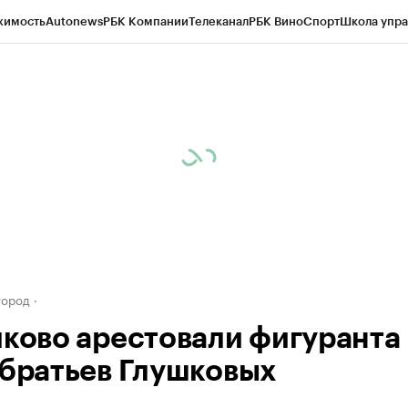
жимость
Autonews
РБК Компании
Телеканал
РБК Вино
Спорт
Школа упра
д
Стиль
Крипто
РБК Бизнес-среда
Дискуссионный клуб
Исследования
К
а контрагентов
Политика
Экономика
Бизнес
Технологии и медиа
Фина
город
лково арестовали фигуранта
 братьев Глушковых