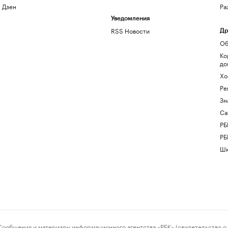
Дзен
Ра
Уведомления
RSS Новости
Др
Об
Ко
до
Хо
Ре
Зн
Са
РБ
РБ
Шк
ения и материалы информационного агентства «РБК» (свидетельство о 