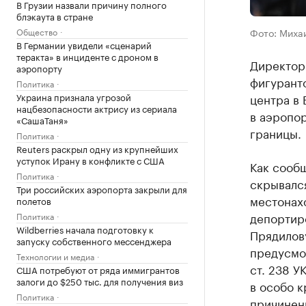
В Грузии назвали причину полного
блэкаута в стране
Общество
Фото: Миха
В Германии увидели «сценарий
теракта» в инциденте с дроном в
Директор
аэропорту
фигуранто
Политика
Украина признала угрозой
центра в 
нацбезопасности актрису из сериала
в аэропо
«СашаТаня»
границы.
Политика
Reuters раскрыл одну из крупнейших
уступок Ирану в конфликте с США
Как сооб
Политика
скрывалс
Три российских аэропорта закрыли для
местонах
полетов
депортир
Политика
Wildberries начала подготовку к
Прядилов
запуску собственного мессенджера
предусмотр
Технологии и медиа
ст. 238 
США потребуют от ряда иммигрантов
залоги до $250 тыс. для получения виз
в особо 
Политика
причинени