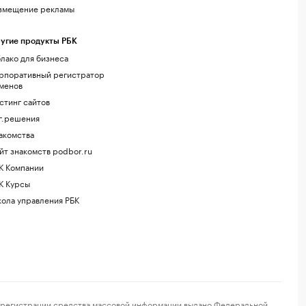
змещение рекламы
угие продукты РБК
лако для бизнеса
рпоративный регистратор
менов
стинг сайтов
г.решения
акомства
йт знакомств podbor.ru
К Компании
К Курсы
ола управления РБК
регистрации средства массовой информации выдано Федеральной