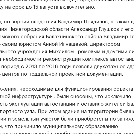
у на срок до 15 августа включительно.
м
, по версии следствия Владимир Прядилов, а также д
ия Нижегородской области Александр Глушков и его 
земского собрания Балахнинского района Владимир Г
о своим юристом Анной Игнашевой, директором
льного учреждения Михаилом Громовым и другими л
м необходимости реконструкции комплекса автостанц
 период с 2013 по 2016 годы возвели двухэтажное зд
 центра по поддельной проектной документации.
ужения, необходимые для функционирования объекта
тной инфраструктуры, были снесены, что исключило
ть эксплуатации автостанции​ и оставило жителей Б
портного узла. При этом здание на территории бывш
ции и земельный участок были приобретены по заниж
и, что причинило муниципальному образованию
ского района ущерб в особо крупном размере на сум