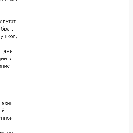
епутат
брат,
лушков,
ицами
ии в
ание
алахны
ей
енной
му не