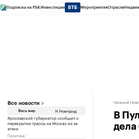
Подписка на РБК
Инвестиции
Мероприятия
Отрасли
Недви
РБК Курсы
РБК Life
Тренды
Визионеры
Национальные проекты
Горо
Газета
Спецпроекты СПб
Конференции СПб
Спецпроекты
Проверк
Нижний Нов
Все новости
Н.Новгород
Весь мир
В Пу
Ярославский губернатор сообщил о
перекрытии трассы на Москву из-за
дела
атаки
Политика