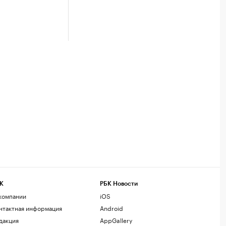
К
РБК Новости
компании
iOS
нтактная информация
Android
дакция
AppGallery