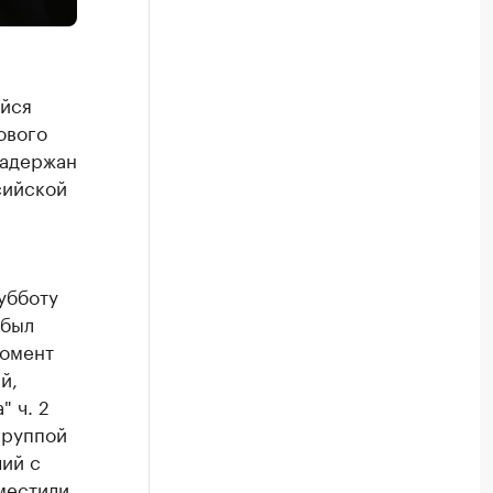
ийся
ового
задержан
сийской
убботу
 был
момент
й,
" ч. 2
группой
ий с
местили