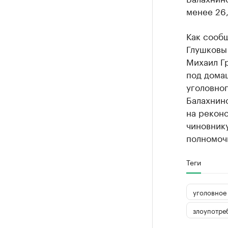
менее 26,
Как сообщ
Глушковы 
Михаил Г
под домаш
уголовног
Балахнин
на рекон
чиновник
полномоч
Теги
уголовное
злоупотре