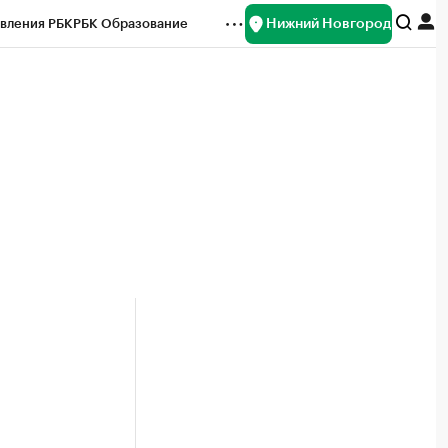
Нижний Новгород
вления РБК
РБК Образование
редитные рейтинги
Франшизы
нсы
Рынок наличной валюты