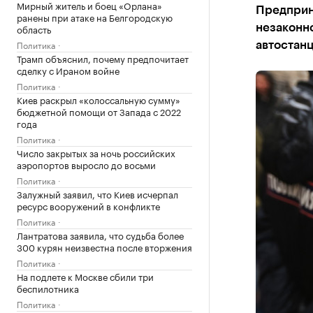
Мирный житель и боец «Орлана»
Предприн
ранены при атаке на Белгородскую
область
незаконн
Политика
автостанц
Трамп объяснил, почему предпочитает
сделку с Ираном войне
Политика
Киев раскрыл «колоссальную сумму»
бюджетной помощи от Запада с 2022
года
Политика
Число закрытых за ночь российских
аэропортов выросло до восьми
Политика
Залужный заявил, что Киев исчерпал
ресурс вооружений в конфликте
Политика
Лантратова заявила, что судьба более
300 курян неизвестна после вторжения
Политика
На подлете к Москве сбили три
беспилотника
Политика