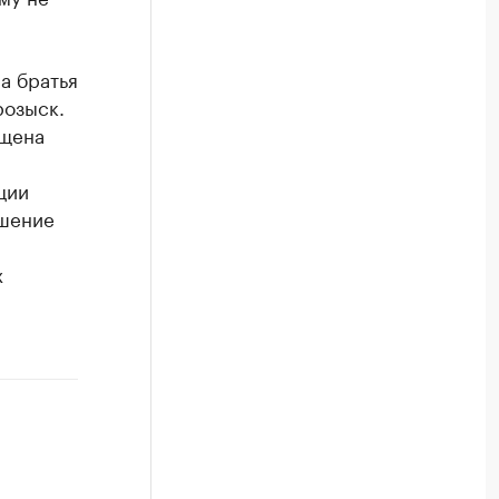
а братья
розыск.
ещена
ции
ешение
х