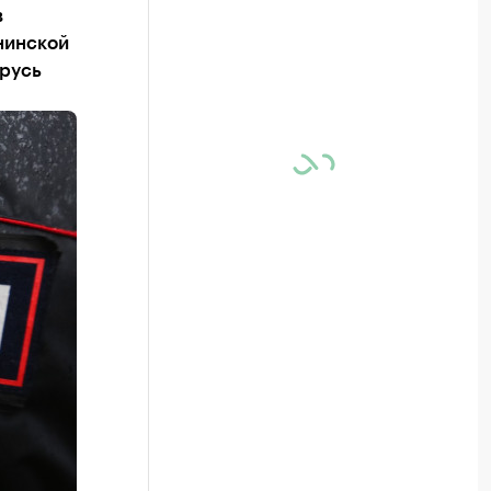
в
нинской
арусь