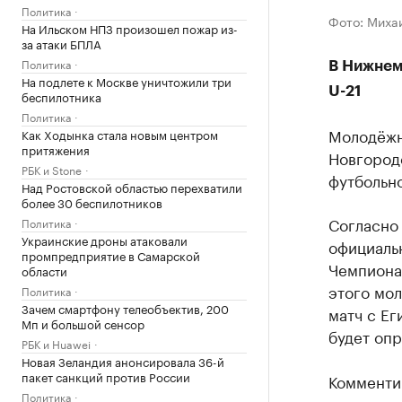
Политика
Фото: Миха
На Ильском НПЗ произошел пожар из-
за атаки БПЛА
Политика
В Нижнем
На подлете к Москве уничтожили три
U-21
беспилотника
Политика
Молодёжн
Как Ходынка стала новым центром
притяжения
Новгород
РБК и Stone
футбольно
Над Ростовской областью перехватили
более 30 беспилотников
Согласно
Политика
Украинские дроны атаковали
официаль
промпредприятие в Самарской
Чемпионат
области
этого мо
Политика
Зачем смартфону телеобъектив, 200
матч с Ег
Мп и большой сенсор
будет оп
РБК и Huawei
Новая Зеландия анонсировала 36-й
пакет санкций против России
Комментир
Политика