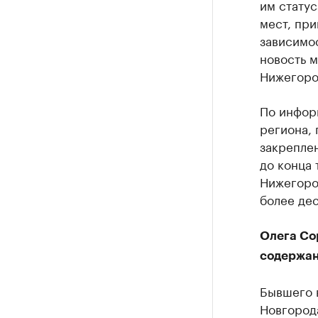
им стату
мест, при
зависимо
новость 
Нижегоро
По инфор
региона, 
закрепле
до конца 
Нижегоро
более дес
Олега Со
содержан
Бывшего 
Новгород