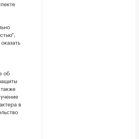
спекте
льно
стью",
 оказать
е об
 защиты
 также
лучение
актера в
ельство