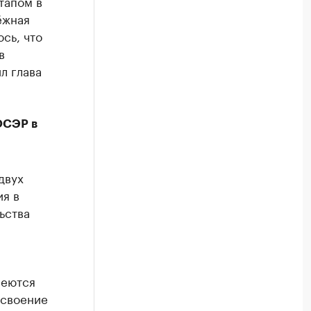
тапом в
ёжная
сь, что
в
л глава
ОСЭР в
двух
я в
ьства
меются
исвоение