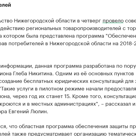
елей
ьство Нижегородской области в четверг
провело
сов
одействию региональных товаропроизводителей с то
на котором была представлена программа "Обеспече
рав потребителей в Нижегородской области на 2018-
 информации, данная программа разработана по пор
иона Глеба Никитина. Одним из её основных пунктов
 создание бесплатных юридических консультаций для
"Такие услуги в пилотном режиме начали предоставля
на, через год их станет 15. Кроме того, консультац
кроются и в местных администрациях", – рассказал и.
ора Евгений Люлин.
ся, что областная программа обеспечения защиты пр
елей также предусматривает организацию тематичес