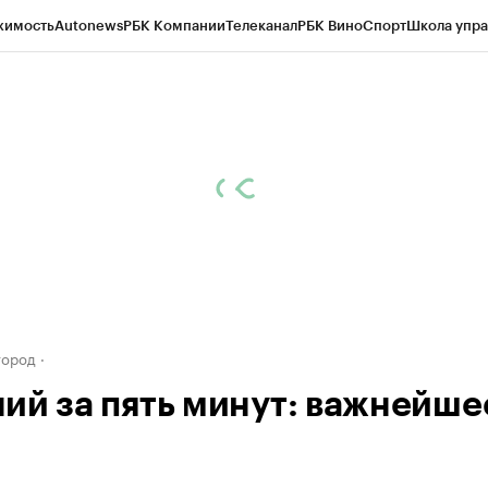
жимость
Autonews
РБК Компании
Телеканал
РБК Вино
Спорт
Школа упра
д
Стиль
Крипто
РБК Бизнес-среда
Дискуссионный клуб
Исследования
К
а контрагентов
Политика
Экономика
Бизнес
Технологии и медиа
Фина
город
ий за пять минут: важнейше