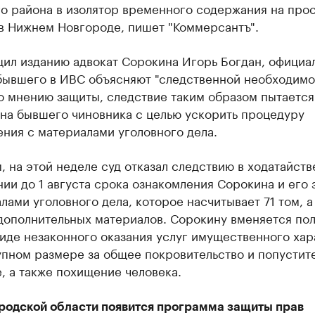
го района в изолятор временного содержания на про
 в Нижнем Новгороде, пишет "Коммерсантъ".
щил изданию адвокат Сорокина Игорь Богдан, официа
бывшего в ИВС объясняют "следственной необходимо
о мнению защиты, следствие таким образом пытается
 на бывшего чиновника с целью ускорить процедуру
ния с материалами уголовного дела.
 на этой неделе суд отказал следствию в ходатайств
ии до 1 августа срока ознакомления Сорокина и его
лами уголовного дела, которое насчитывает 71 том, а
 дополнительных материалов. Сорокину вменяется по
виде незаконного оказания услуг имущественного хар
упном размере за общее покровительство и попустит
, а также похищение человека.
родской области появится программа защиты прав