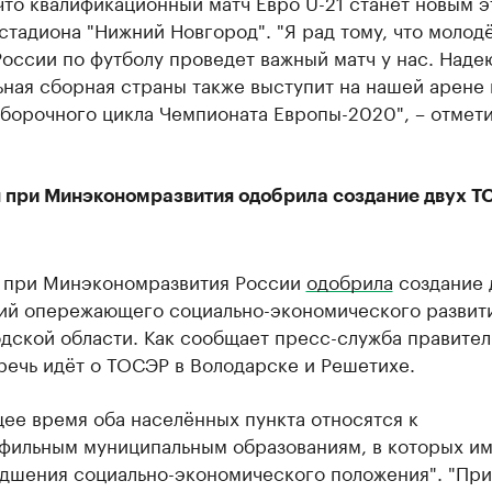
что квалификационный матч Евро U-21 станет новым э
стадиона "Нижний Новгород". "Я рад тому, что молод
оссии по футболу проведет важный матч у нас. Надею
ная сборная страны также выступит на нашей арене 
борочного цикла Чемпионата Европы-2020", – отмети
 при Минэкономразвития одобрила создание двух Т
 при Минэкономразвития России
одобрила
создание 
ий опережающего социально-экономического развити
дской области. Как сообщает пресс-служба правител
речь идёт о ТОСЭР в Володарске и Решетихе.
ее время оба населённых пункта относятся к
фильным муниципальным образованиям, в которых и
удшения социально-экономического положения". "Пр