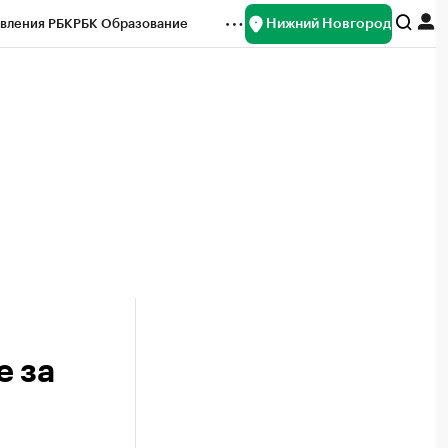
Нижний Новгород
вления РБК
РБК Образование
редитные рейтинги
Франшизы
нсы
Рынок наличной валюты
е за