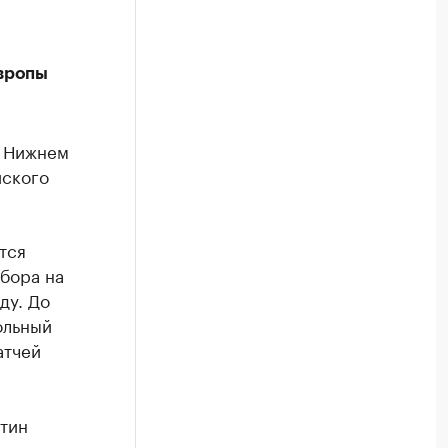
вропы
 Нижнем
йского
тся
бора на
ду. До
ольный
атчей
итин