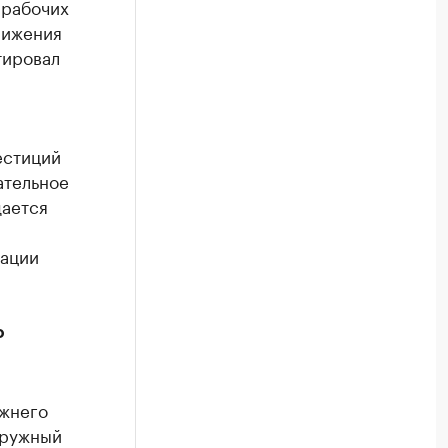
 рабочих
нижения
тировал
естиций
ательное
дается
зации
о
ижнего
Дружный