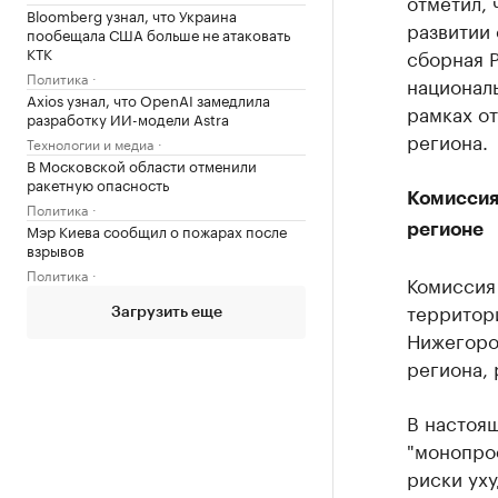
отметил, 
Bloomberg узнал, что Украина
развитии 
пообещала США больше не атаковать
КТК
сборная Р
Политика
националь
Axios узнал, что OpenAI замедлила
рамках от
разработку ИИ-модели Astra
региона.
Технологии и медиа
В Московской области отменили
ракетную опасность
Комиссия
Политика
Мэр Киева сообщил о пожарах после
регионе
взрывов
Политика
Комиссия
территор
Загрузить еще
Нижегоро
региона, 
В настоящ
"монопро
риски ух