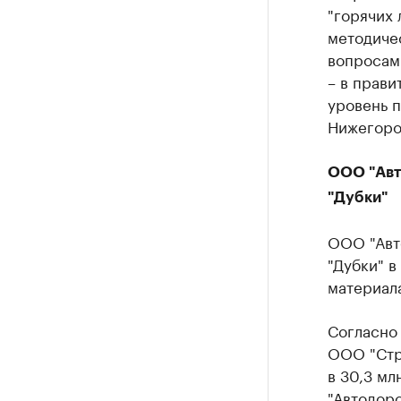
"горячих 
методиче
вопросам 
– в прави
уровень 
Нижегоро
ООО "Авт
"Дубки"
ООО "Авт
"Дубки" в
материала
Согласно
ООО "Стр
в 30,3 мл
"Автодорс