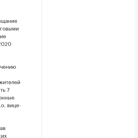
ещание
рговыми
ние
2020
учению
 жителей
ть 7
ионные
о. вице-
ав
ких