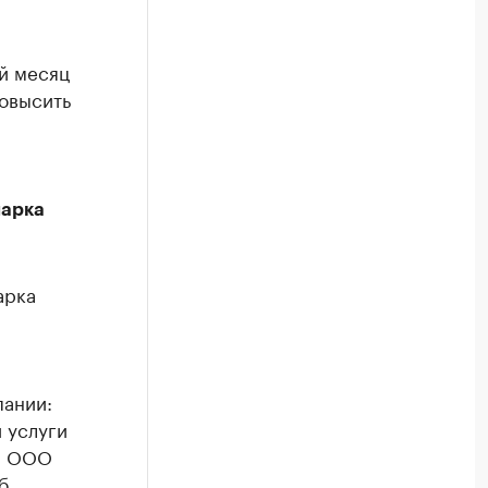
й месяц
повысить
парка
арка
пании:
 услуги
 и ООО
б.