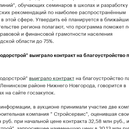
линий", обучающих семинаров в школах и разработку
ских рекомендаций по наиболее распространённым
в этой сфере. Утвердить её планируется в ближайши
тельстве региона полагают, что программа поможет 
правовой и финансовой грамотности населения
дской области до 75%.
одорстрой" выиграло контракт на благоустройство 
одорстрой"
выиграло контракт
на благоустройство п
 Ленинском районе Нижнего Новгорода, говорится в
х на сайте госзакупок.
 информации, в аукционе принимали участие две ком
оительная компания " Стройсервис", оценившая свои
н руб. при начальной цене контракта 32,58 млн руб.,
трой", запросившее наименьшую цену в 30,13 млн ру