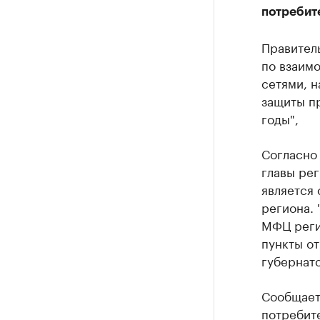
потребит
Правител
по взаим
сетями, 
защиты п
годы",
Согласно
главы рег
является
региона. 
МФЦ регио
пункты от
губернат
Сообщает
потребит