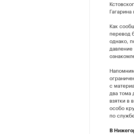
Кстовско
Гагарина
Как сооб
перевод 
однако, п
давление
ознакомле
Напомним,
ограничен
с материа
два тома
взятки в 
особо кр
по службе
В Нижего