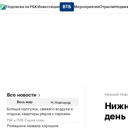
Подписка на РБК
Инвестиции
Мероприятия
Отрасли
Недви
РБК Курсы
РБК Life
Тренды
Визионеры
Национальные проекты
Горо
Газета
Спецпроекты СПб
Конференции СПб
Спецпроекты
Проверк
Нижний Нов
Все новости
Н.Новгород
Весь мир
Нижн
Больше прогулок, свежего воздуха и
отдыха: квартиры рядом с парками
день
РБК и ПИК Серия плюс
Ромашина назвала хорошим