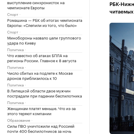
выступление синхронисток на
РБК-Нижн
чемпионате Европы
читаемых 
Спорт
Ромашина — РБК об итогах чемпионата
Европы: «Слепили из того, что было»
Спорт
Минобороны назвало цели группового
удара по Киеву
Политика
Что известно об атаках БПЛА на
регионы России. Главное к 8 августа
Политика
Число сбитых на подлете к Москве
дронов приблизилось к 10
Политика
В Липецкой области двое мужчин
пострадали при падении беспилотника
Политика
Женщинам платят меньше. Что из-за
этого теряют компании
Образование
Силы ПВО уничтожили над Россией
почти 400 беспилотников за ночь