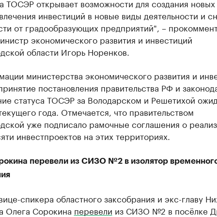
са ТОСЭР открывает возможности для создания новых
влечения инвестиций в новые виды деятельности и с
сти от градообразующих предприятий", – прокоммен
министр экономического развития и инвестиций
дской области Игорь Норенков.
мации министерства экономического развития и инв
принятие постановления правительства РФ и законод
ние статуса ТОСЭР за Володарском и Решетихой ожи
текущего года. Отмечается, что правительством
дской уже подписало рамочные соглашения о реали
яти инвестпроектов на этих территориях.
рокина перевели из СИЗО №2 в изолятор временног
ия
вице-спикера областного заксобрания и экс-главу Н
а Олега Сорокина
перевели
из СИЗО №2 в посёлке 