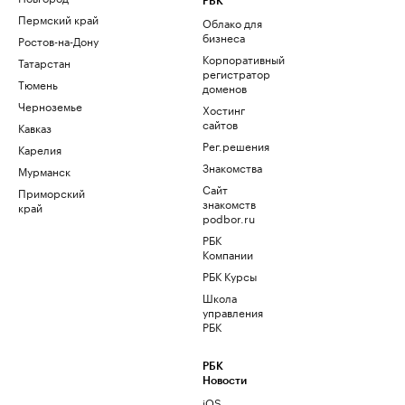
РБК
Пермский край
Облако для
бизнеса
Ростов-на-Дону
Корпоративный
Татарстан
регистратор
Тюмень
доменов
Черноземье
Хостинг
сайтов
Кавказ
Рег.решения
Карелия
Знакомства
Мурманск
Сайт
Приморский
знакомств
край
podbor.ru
РБК
Компании
РБК Курсы
Школа
управления
РБК
РБК
Новости
iOS