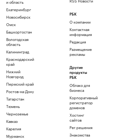
RSS Новости
и область
Екатеринбург
РБК
Новосибирск
О компании
Омск
Контактная
Башкортостан
информация
Вологодская
Редакция
область
Размещение
Калининград
рекламы
Краснодарский
край
Другие
Нижний
продукты
Новгород
РБК
Пермский край
Облако для
бизнеса
Ростов-на-Дону
Корпоративный
Татарстан
регистратор
Тюмень
доменов
Черноземье
Хостинг
сайтов
Кавказ
Рег.решения
Карелия
Знакомства
Мурманск