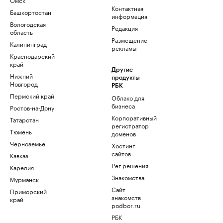
Контактная
Башкортостан
информация
Вологодская
Редакция
область
Размещение
Калининград
рекламы
Краснодарский
край
Другие
Нижний
продукты
Новгород
РБК
Пермский край
Облако для
бизнеса
Ростов-на-Дону
Корпоративный
Татарстан
регистратор
Тюмень
доменов
Черноземье
Хостинг
сайтов
Кавказ
Рег.решения
Карелия
Знакомства
Мурманск
Сайт
Приморский
знакомств
край
podbor.ru
РБК