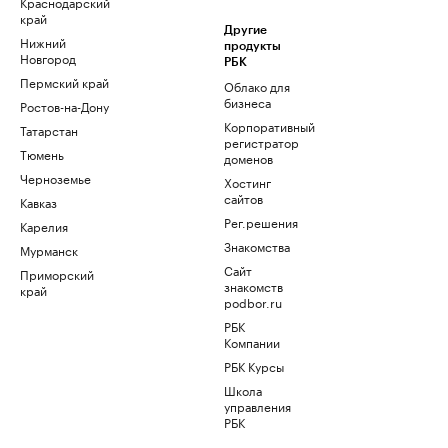
Краснодарский
край
Другие
Нижний
продукты
Новгород
РБК
Пермский край
Облако для
бизнеса
Ростов-на-Дону
Корпоративный
Татарстан
регистратор
Тюмень
доменов
Черноземье
Хостинг
сайтов
Кавказ
Рег.решения
Карелия
Знакомства
Мурманск
Сайт
Приморский
знакомств
край
podbor.ru
РБК
Компании
РБК Курсы
Школа
управления
РБК