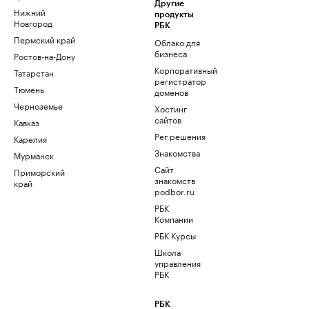
Другие
Нижний
продукты
Новгород
РБК
Пермский край
Облако для
бизнеса
Ростов-на-Дону
Корпоративный
Татарстан
регистратор
Тюмень
доменов
Черноземье
Хостинг
сайтов
Кавказ
Рег.решения
Карелия
Знакомства
Мурманск
Сайт
Приморский
знакомств
край
podbor.ru
РБК
Компании
РБК Курсы
Школа
управления
РБК
РБК