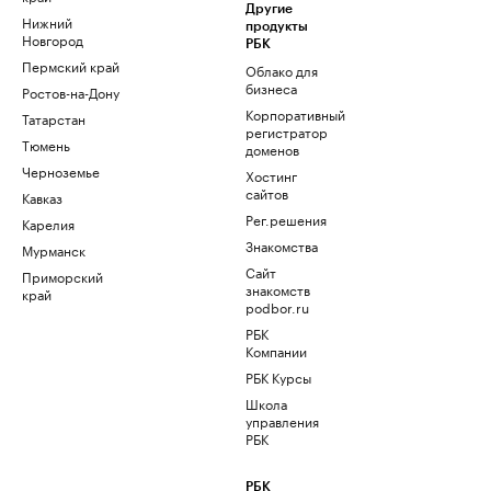
Другие
Нижний
продукты
Новгород
РБК
Пермский край
Облако для
бизнеса
Ростов-на-Дону
Корпоративный
Татарстан
регистратор
Тюмень
доменов
Черноземье
Хостинг
сайтов
Кавказ
Рег.решения
Карелия
Знакомства
Мурманск
Сайт
Приморский
знакомств
край
podbor.ru
РБК
Компании
РБК Курсы
Школа
управления
РБК
РБК