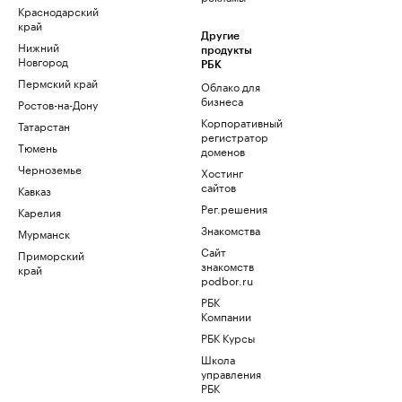
Краснодарский
край
Другие
Нижний
продукты
Новгород
РБК
Пермский край
Облако для
бизнеса
Ростов-на-Дону
Корпоративный
Татарстан
регистратор
Тюмень
доменов
Черноземье
Хостинг
сайтов
Кавказ
Рег.решения
Карелия
Знакомства
Мурманск
Сайт
Приморский
знакомств
край
podbor.ru
РБК
Компании
РБК Курсы
Школа
управления
РБК