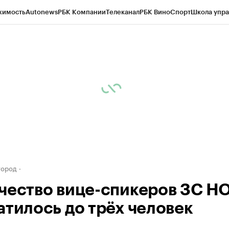
жимость
Autonews
РБК Компании
Телеканал
РБК Вино
Спорт
Школа упра
д
Стиль
Крипто
РБК Бизнес-среда
Дискуссионный клуб
Исследования
К
а контрагентов
Политика
Экономика
Бизнес
Технологии и медиа
Фина
город
чество вице-спикеров ЗС Н
атилось до трёх человек