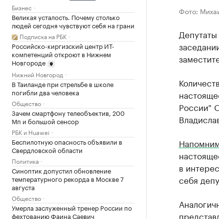
Бизнес
Фото: Миха
Великая усталость. Почему столько
людей сегодня чувствуют себя на грани
Депутаты
Подписка на РБК
заседании
Российско-киргизский центр ИТ-
компетенций откроют в Нижнем
заместит
Новгороде
Нижний Новгород
Количеств
В Таиланде при стрельбе в школе
погибли два человека
настояще
Общество
России" О
Зачем смартфону телеобъектив, 200
Владислав
Мп и большой сенсор
РБК и Huawei
Беспилотную опасность объявили в
Напомни
Свердловской области
настояще
Политика
в интерес
Синоптик допустил обновление
себя депу
температурного рекорда в Москве 7
августа
Общество
Аналогичн
Умерла заслуженный тренер России по
представ
фехтованию Фаина Саевич