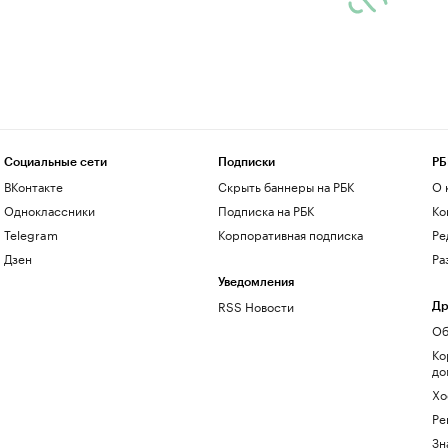
Социальные сети
Подписки
РБ
ВКонтакте
Скрыть баннеры на РБК
О 
Одноклассники
Подписка на РБК
Ко
Telegram
Корпоративная подписка
Ре
Дзен
Ра
Уведомления
RSS Новости
Др
Об
Ко
до
Хо
Ре
Зн