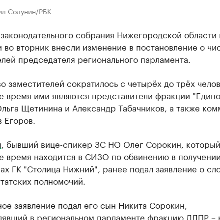
ил Солунин/РБК
 законодательного собрания Нижегородской области 
 во вторник ​внесли изменение в постановление о чи
елей председателя регионального парламента.
о заместителей сократилось с четырёх до трёх челов
е время ими являются представители фракции "Един
льга Щетинина и Александр Табачников, а также ком
 Егоров.
м
, бывший вице-спикер ЗС НО Олег Сорокин, который
е время находится в СИЗО по обвинению в получении
ах ГК "Столица Нижний", ранее подал заявление о сл
татских полномочий.
ое заявление подал его сын Никита Сорокин,
лявший в региональном парламенте фракцию ЛДПР – 