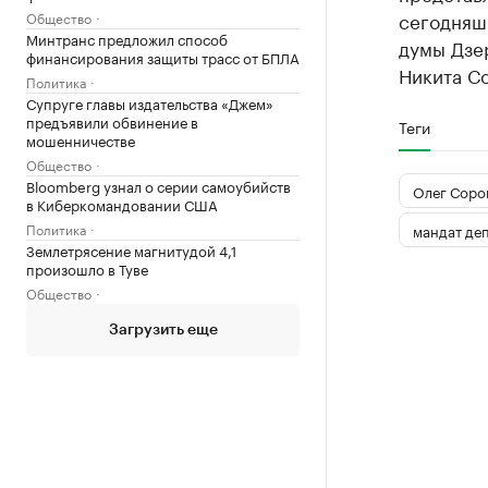
сегодняш
Общество
Минтранс предложил способ
думы Дзе
финансирования защиты трасс от БПЛА
Никита Со
Политика
Супруге главы издательства «Джем»
предъявили обвинение в
Теги
мошенничестве
Общество
Bloomberg узнал о серии самоубийств
Олег Соро
в Киберкомандовании США
Политика
мандат деп
Землетрясение магнитудой 4,1
произошло в Туве
Общество
Загрузить еще