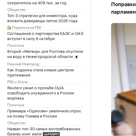
сократилось на 409 тыс. за год
Поправки 
Общество
парламен
Топ-3 стратегии для инвестора, куда
вложить дивиденды летом 2026 года
Подписка на РБК
Соглашение о партнерстве ЕАЭС и ОАЭ
вступит в силу 6 октября
Политика
Второй «Метеор» для Ростова спустили
на воду в Нижегородской области
Нижний Новгород
Как Ходынка стала новым центром
притяжения
РБК и Stone
Reuters узнал о просьбе США
освободить осужденного в России
морпеха
Политика
Премьера «Одиссеи» увеличила спрос
на поэму Гомера в России
Общество
Назван топ-30 самых востребованных
бизнес-книг июля
РАДИО