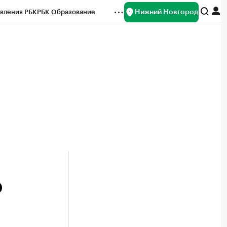
Нижний Новгород
вления РБК
РБК Образование
редитные рейтинги
Франшизы
нсы
Рынок наличной валюты
О