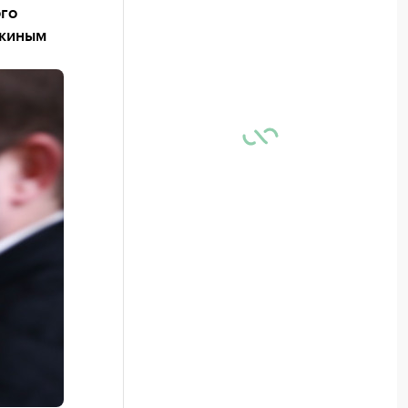
ого
окиным