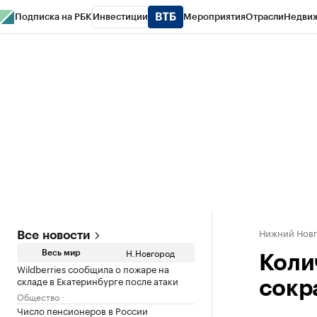
Подписка на РБК
Инвестиции
Мероприятия
Отрасли
Недви
РБК Курсы
РБК Life
Тренды
Визионеры
Национальные проекты
Горо
Газета
Спецпроекты СПб
Конференции СПб
Спецпроекты
Проверк
Нижний Нов
Все новости
Н.Новгород
Весь мир
Коли
Wildberries сообщила о пожаре на
складе в Екатеринбурге после атаки
сокр
Общество
Число пенсионеров в России