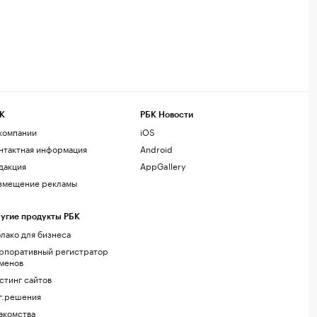
К
РБК Новости
компании
iOS
нтактная информация
Android
дакция
AppGallery
змещение рекламы
угие продукты РБК
лако для бизнеса
рпоративный регистратор
менов
стинг сайтов
г.решения
акомства