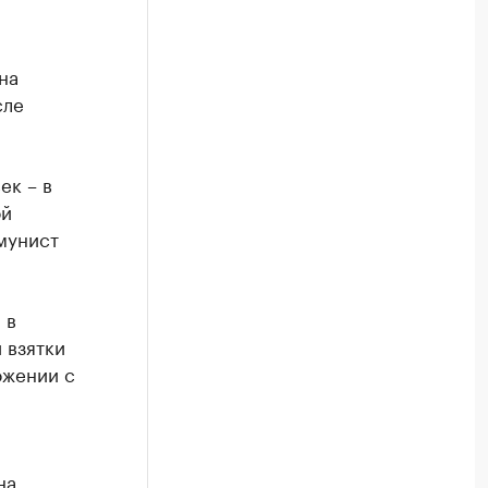
на
сле
ек – в
ой
мунист
 в
 взятки
ожении с
на