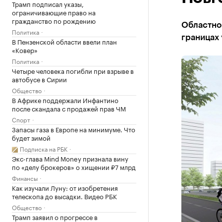
Трамп подписал указы,
ограничивающие право на
гражданство по рождению
Областной
Политика
границах
В Пензенской области ввели план
«Ковер»
Политика
Четыре человека погибли при взрыве в
автобусе в Сирии
Общество
В Африке поддержали Инфантино
после скандала с продажей прав ЧМ
Спорт
Запасы газа в Европе на минимуме. Что
будет зимой
Подписка на РБК
Экс-глава Mind Money признала вину
по «делу брокеров» о хищении ₽7 млрд
Финансы
Как изучали Луну: от изобретения
телескопа до высадки. Видео РБК
Общество
Трамп заявил о прогрессе в