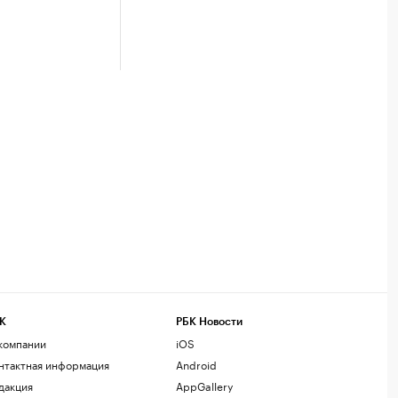
К
РБК Новости
компании
iOS
нтактная информация
Android
дакция
AppGallery