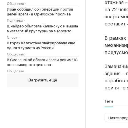
этажная –
Общество
на 72 чел
Иран сообщил об «операции против
целей врага» в Ормузском проливе
апартамен
Политика
составит 
Шнайдер обыграла Калинскую и вышла
в четвертый круг турнира в Торонто
В рамках 
Спорт
В горах Казахстана эвакуировали еще
механизи
одного туриста из России
предусмот
Общество
В Смоленской области ввели режим ЧС
после мощного циклона
Замечани
Общество
здания –
поработат
Загрузить еще
принят с 
Теги
Нижегород