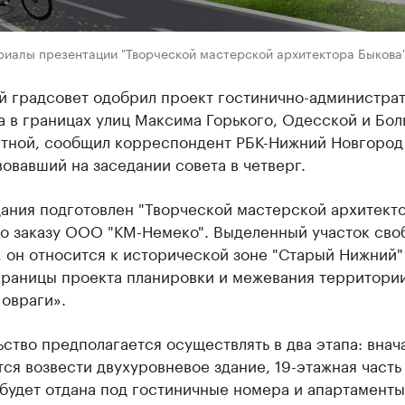
риалы презентации "Творческой мастерской архитектора Быкова
й градсовет одобрил проект гостинично-администра
а в границах улиц Максима Горького, Одесской и Бо
тной, сообщил корреспондент РБК-Нижний Новгород
овавший на заседании совета в четверг.
дания подготовлен "Творческой мастерской архитект
по заказу ООО "КМ-Немеко". Выделенный участок сво
 он относится к исторической зоне "Старый Нижний"
 границы проекта планировки и межевания территори
овраги».
ство предполагается осуществлять в два этапа: внач
ся возвести двухуровневое здание, 19-этажная часть
будет отдана под гостиничные номера и апартаменты,