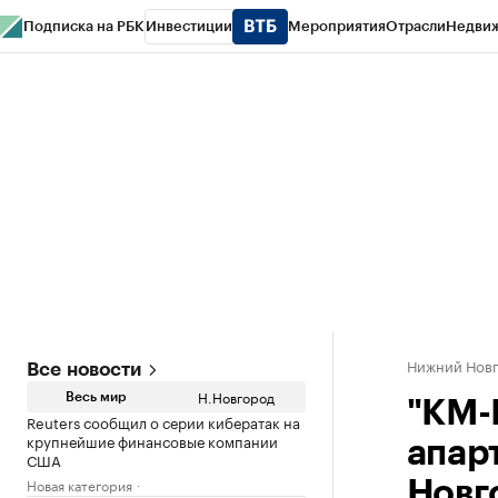
Подписка на РБК
Инвестиции
Мероприятия
Отрасли
Недви
РБК Курсы
РБК Life
Тренды
Визионеры
Национальные проекты
Горо
Газета
Спецпроекты СПб
Конференции СПб
Спецпроекты
Проверк
Нижний Нов
Все новости
Н.Новгород
Весь мир
"КМ-
Reuters сообщил о серии кибератак на
крупнейшие финансовые компании
апар
США
Новая категория
Новг