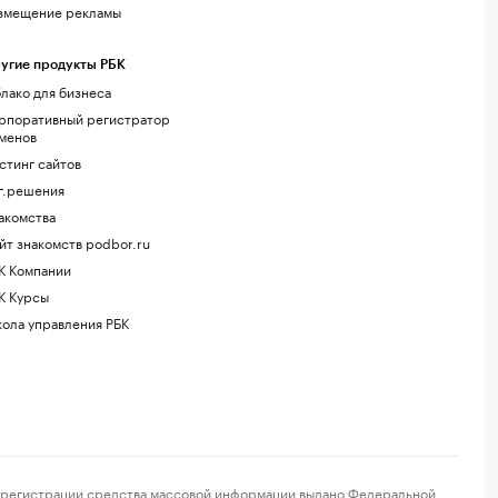
змещение рекламы
угие продукты РБК
лако для бизнеса
рпоративный регистратор
менов
стинг сайтов
г.решения
акомства
йт знакомств podbor.ru
К Компании
К Курсы
ола управления РБК
регистрации средства массовой информации выдано Федеральной