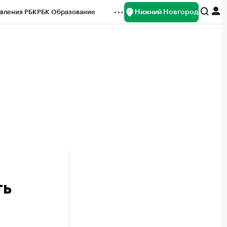
Нижний Новгород
вления РБК
РБК Образование
редитные рейтинги
Франшизы
нсы
Рынок наличной валюты
ть