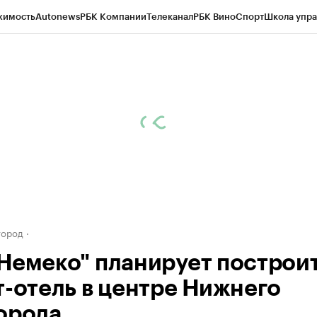
жимость
Autonews
РБК Компании
Телеканал
РБК Вино
Спорт
Школа упра
д
Стиль
Крипто
РБК Бизнес-среда
Дискуссионный клуб
Исследования
К
а контрагентов
Политика
Экономика
Бизнес
Технологии и медиа
Фина
город
Немеко" планирует построи
т-отель в центре Нижнего
орода