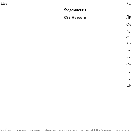
Дзен
Ра
Уведомления
RSS Новости
Др
Об
Ко
до
Хо
Ре
Зн
Са
РБ
РБ
Шк
ения и материалы информационного агентства «РБК» (свидетельство о 