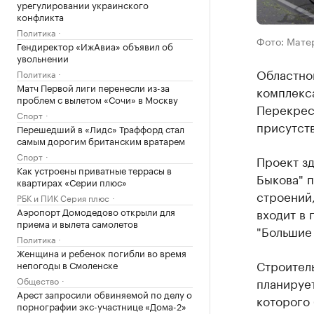
урегулировании украинского
конфликта
Политика
Фото: Мате
Гендиректор «ИжАвиа» объявил об
увольнении
Областно
Политика
Матч Первой лиги перенесли из-за
комплекс
проблем с вылетом «Сочи» в Москву
Перекрес
Спорт
присутств
Перешедший в «Лидс» Траффорд стал
самым дорогим британским вратарем
Спорт
Проект з
Как устроены приватные террасы в
Быкова" 
квартирах «Серии плюс»
строений,
РБК и ПИК Серия плюс
входит в
Аэропорт Домодедово открыли для
приема и вылета самолетов
"Большие 
Политика
Женщина и ребенок погибли во время
Строитель
непогоды в Смоленске
планирует
Общество
Арест запросили обвиняемой по делу о
которого 
порнографии экс-участнице «Дома-2»