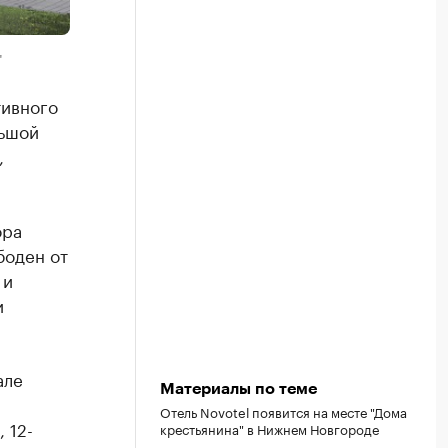
"
тивного
льшой
,
ора
боден от
 и
и
але
Материалы по теме
Отель Novotel появится на месте "Дома
 12-
крестьянина" в Нижнем Новгороде