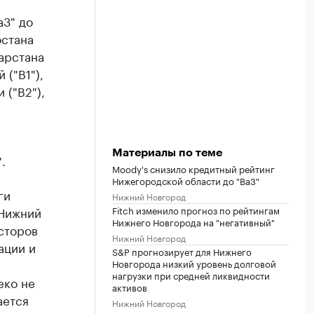
a3" до
остана
тарстана
 ("B1"),
 ("B2"),
Материалы по теме
.
Moody's снизило кредитный рейтинг
Нижегородской области до "Ba3"
ги
Нижний Новгород
 Нижний
Fitch изменило прогноз по рейтингам
Нижнего Новгорода на "негативный"
сторов
Нижний Новгород
ации и
S&P прогнозирует для Нижнего
Новгорода низкий уровень долговой
нагрузки при средней ликвидности
еко не
активов
ается
Нижний Новгород