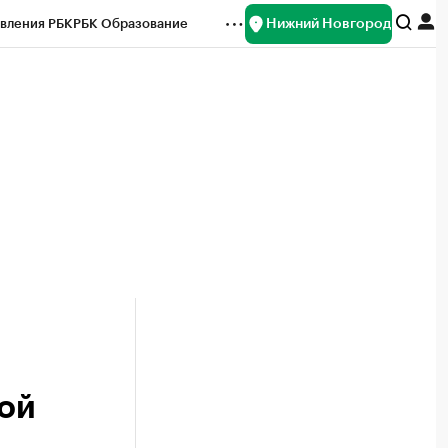
Нижний Новгород
вления РБК
РБК Образование
редитные рейтинги
Франшизы
нсы
Рынок наличной валюты
ой