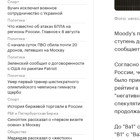
Спорт
Вучич исключил военное
сотрудничество с Украиной
Фото: versi
Политика
Что известно об атаках БПЛА на
регионы России. Главное к 8 августа
Moody's 
Политика
ступень д
С начала суток ПВО сбила почти 20
сообщает
дронов, летевших на Москву
Политика
Согласно
Зеленский сообщил о договоренности
с США по ракетам Patriot
России, 
Политика
было прин
Умер первый тренер шестикратного
рейтинга 
олимпийского чемпиона гимнаста
Щербо
"негативн
Спорт
спекуляти
История биржевой торговли в России
продолжаю
РБК и Петербургская Биржа
Синоптик рассказал о «первом визите
осени» в Москву
До "Ba1" 
Общество
"B1" c "Ba
Медведев рассказал о «жестких»