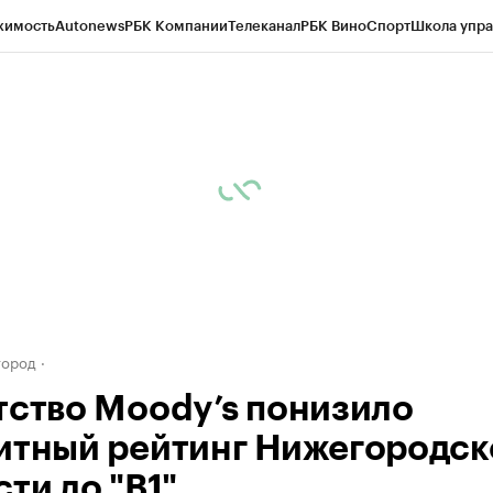
жимость
Autonews
РБК Компании
Телеканал
РБК Вино
Спорт
Школа упра
д
Стиль
Крипто
РБК Бизнес-среда
Дискуссионный клуб
Исследования
К
а контрагентов
Политика
Экономика
Бизнес
Технологии и медиа
Фина
город
тство Moody’s понизило
итный рейтинг Нижегородск
ти до "B1"