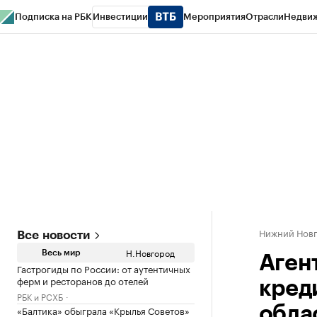
Подписка на РБК
Инвестиции
Мероприятия
Отрасли
Недви
РБК Курсы
РБК Life
Тренды
Визионеры
Национальные проекты
Горо
Газета
Спецпроекты СПб
Конференции СПб
Спецпроекты
Проверк
Нижний Нов
Все новости
Н.Новгород
Весь мир
Аген
Гастрогиды по России: от аутентичных
ферм и ресторанов до отелей
кред
РБК и РСХБ
«Балтика» обыграла «Крылья Советов»
облас