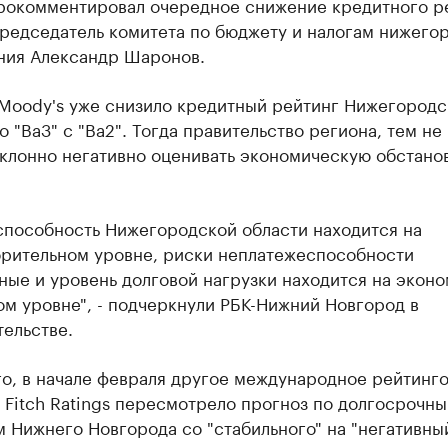
 прокомментировал очередное снижение кредитного р
председатель комитета по бюджету и налогам нижего
ния Александр Шаронов.
 Moody's уже снизило кредитный рейтинг Нижегородс
о "Ba3" с "Ba2". Тогда правительство региона, тем не
клонно негативно оценивать экономическую обстанов
способность Нижегородской области находится на
орительном уровне, риски неплатежеспособности
ные и уровень долговой нагрузки находится на экон
м уровне", - подчеркнули РБК-Нижний Новгород в
ельстве.
го, в начале февраля другое международное рейтинг
 Fitch Ratings пересмотрело прогноз по долгосрочн
 Нижнего Новгорода со "cтабильного" на "негативный