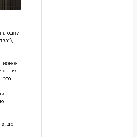
на одну
тва"),
.
егионов
Решение
ного
ми
ло
а, до