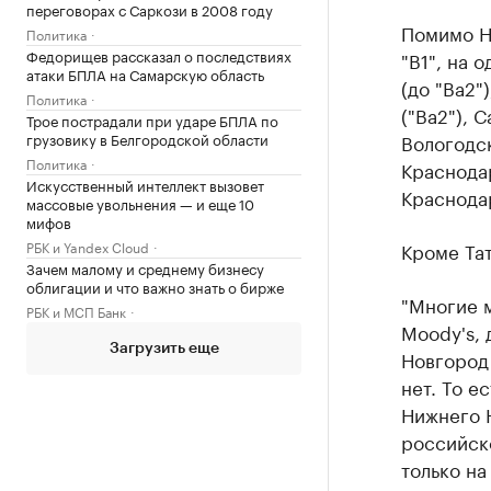
переговорах с Саркози в 2008 году
Помимо Ни
Политика
Федорищев рассказал о последствиях
"В1", на 
атаки БПЛА на Самарскую область
(до "Ba2"
Политика
("Ba2"), 
Трое пострадали при ударе БПЛА по
Вологодск
грузовику в Белгородской области
Политика
Краснодар
Искусственный интеллект вызовет
Краснодар
массовые увольнения — и еще 10
мифов
Кроме Тат
РБК и Yandex Cloud
Зачем малому и среднему бизнесу
облигации и что важно знать о бирже
"Многие 
РБК и МСП Банк
Moody's, 
Загрузить еще
Новгород 
нет. То е
Нижнего 
российск
только на