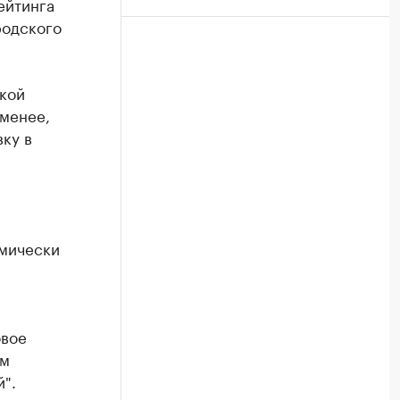
ейтинга
родского
кой
 менее,
ку в
омически
овое
ым
".