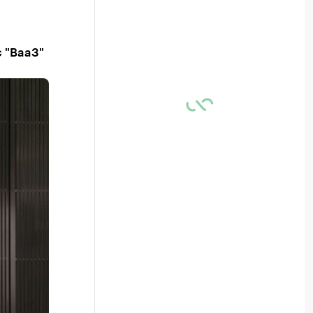
с "Baa3"