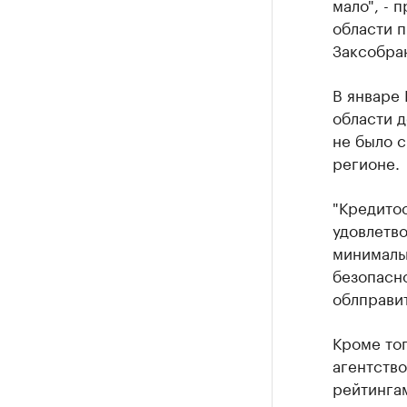
мало", -
области 
Заксобра
В январе
области д
не было с
регионе.
"Кредито
удовлетв
минималь
безопасно
облправит
Кроме то
агентство
рейтингам