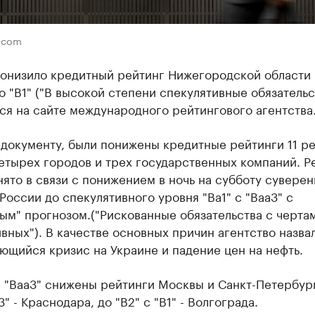
i.com
понизило кредитный рейтинг Нижегородской области 
о "B1" ("В высокой степени спекулятивные обязательс
ся на сайте международного рейтингового агентства
 документу, были понижены кредитные рейтинги 11 р
четырех городов и трех государственных компаний. 
ято в связи с понижением в ночь на субботу суверен
России до спекулятивного уровня "Ba1" с "Baa3" с
ым" прогнозом.("Рискованные обязательства с черта
вных"). В качестве основных причин агентство назва
щийся кризис на Украине и падение цен на нефть.
с "Baa3" снижены рейтинги Москвы и Санкт-Петербург
3" - Краснодара, до "B2" с "B1" - Волгограда.