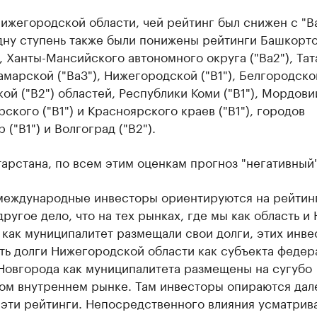
жегородской области, чей рейтинг был снижен с "B
одну ступень также были понижены рейтинги Башкорт
), Ханты-Мансийского автономного округа ("Ba2"), Та
Самарской ("Ba3"), Нижегородской ("B1"), Белгородской
ой ("B2") областей, Республики Коми ("B1"), Мордовии
ского ("B1") и Красноярского краев ("B1"), городов
 ("B1") и Волгоград ("B2").
арстана, по всем этим оценкам прогноз "негативный"
международные инвесторы ориентируются на рейтин
другое дело, что на тех рынках, где мы как область и
как муниципалитет размещали свои долги, этих инве
сть долги Нижегородской области как субъекта федер
Новгорода как муниципалитета размещены на сугубо
ом внутреннем рынке. Там инвесторы опираются дал
 эти рейтинги. Непосредственного влияния усматрив