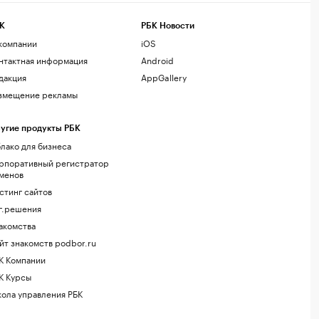
К
РБК Новости
компании
iOS
нтактная информация
Android
дакция
AppGallery
змещение рекламы
угие продукты РБК
лако для бизнеса
рпоративный регистратор
менов
стинг сайтов
г.решения
акомства
йт знакомств podbor.ru
К Компании
К Курсы
ола управления РБК