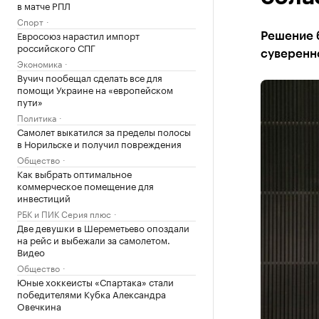
в матче РПЛ
Спорт
Евросоюз нарастил импорт
Решение б
российского СПГ
суверенно
Экономика
Вучич пообещал сделать все для
помощи Украине на «европейском
пути»
Политика
Самолет выкатился за пределы полосы
в Норильске и получил повреждения
Общество
Как выбрать оптимальное
коммерческое помещение для
инвестиций
РБК и ПИК Серия плюс
Две девушки в Шереметьево опоздали
на рейс и выбежали за самолетом.
Видео
Общество
Юные хоккеисты «Спартака» стали
победителями Кубка Александра
Овечкина