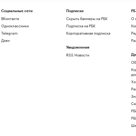
Социальные сети
Подписки
РБ
ВКонтакте
Скрыть баннеры на РБК
О 
Одноклассники
Подписка на РБК
Ко
Telegram
Корпоративная подписка
Ре
Дзен
Ра
Уведомления
RSS Новости
Др
Об
Ко
до
Хо
Ре
Зн
Са
РБ
РБ
Шк