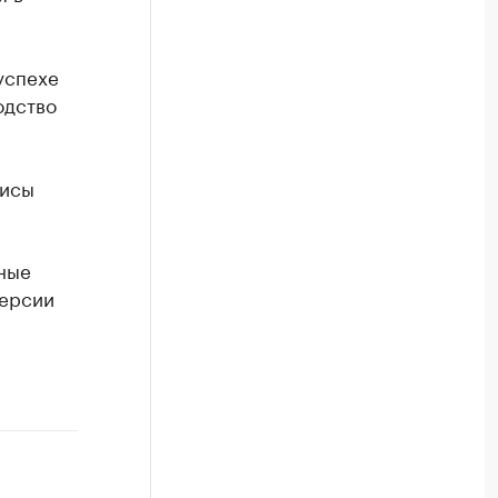
успехе
одство
фисы
ные
версии