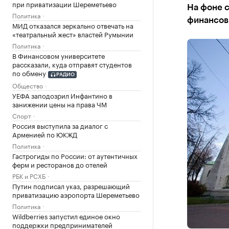
при приватизации Шереметьево
На фоне 
Политика
финансов
МИД отказался зеркально отвечать на
«театральный жест» властей Румынии
Политика
В Финансовом университете
рассказали, куда отправят студентов
по обмену
РАДИО
Общество
УЕФА заподозрил Инфантино в
занижении цены на права ЧМ
Спорт
Россия выступила за диалог с
Арменией по ЮКЖД
Политика
Гастрогиды по России: от аутентичных
ферм и ресторанов до отелей
РБК и РСХБ
Путин подписал указ, разрешающий
приватизацию аэропорта Шереметьево
Политика
Wildberries запустил единое окно
поддержки предпринимателей