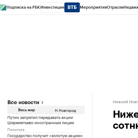
Подписка на РБК
Инвестиции
Мероприятия
Отрасли
Недви
РБК Курсы
РБК Life
Тренды
Визионеры
Национальные проекты
Горо
Газета
Спецпроекты СПб
Конференции СПб
Спецпроекты
Проверк
Нижний Нов
Все новости
Н.Новгород
Весь мир
Ниже
Путин запретил передавать акции
Шереметьево иностранным лицам
сотн
Политика
Государство получит «золотую акцию»