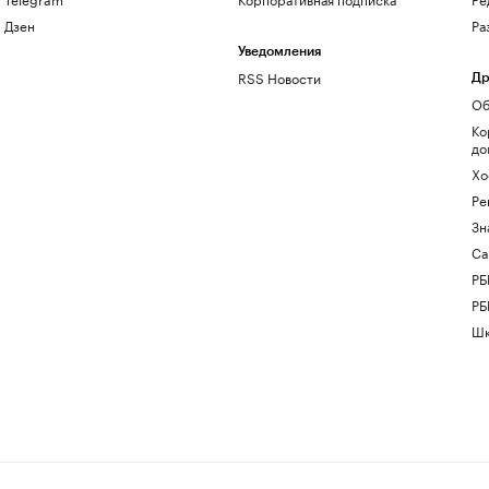
Дзен
Ра
Уведомления
RSS Новости
Др
Об
Ко
до
Хо
Ре
Зн
Са
РБ
РБ
Шк