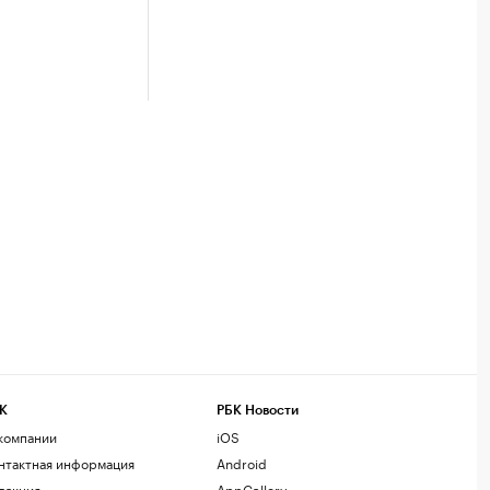
К
РБК Новости
компании
iOS
нтактная информация
Android
дакция
AppGallery