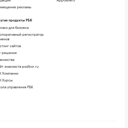
змещение рекламы
угие продукты РБК
лако для бизнеса
рпоративный регистратор
менов
стинг сайтов
г.решения
акомства
йт знакомств podbor.ru
К Компании
К Курсы
ола управления РБК