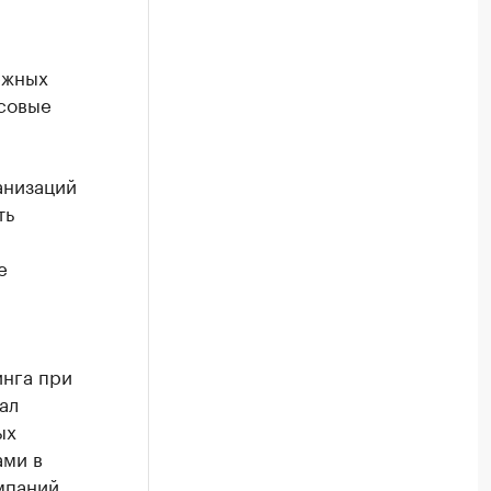
ежных
нсовые
анизаций
ть
я
е
и
инга при
ал
ых
ами в
мпаний