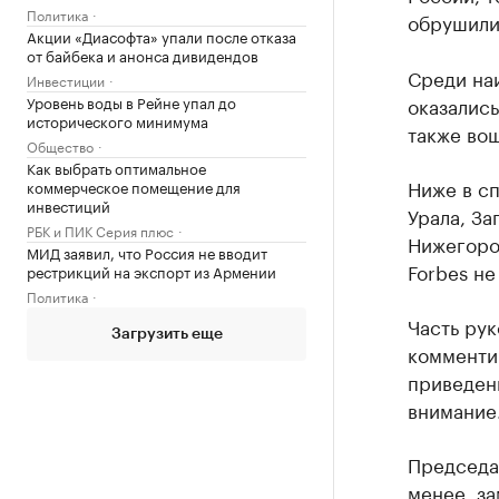
Политика
обрушили
Акции «Диасофта» упали после отказа
от байбека и анонса дивидендов
Среди на
Инвестиции
Уровень воды в Рейне упал до
оказались
исторического минимума
также вош
Общество
Как выбрать оптимальное
Ниже в сп
коммерческое помещение для
инвестиций
Урала, За
РБК и ПИК Серия плюс
Нижегоро
МИД заявил, что Россия не вводит
Forbes не
рестрикций на экспорт из Армении
Политика
Часть рук
Загрузить еще
комментир
приведен
внимание
Председа
менее, за