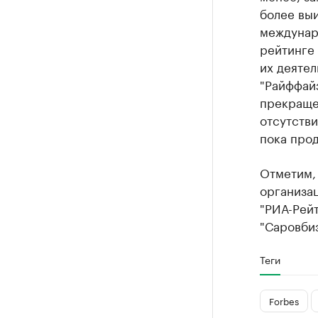
более выи
междунар
рейтинге 
их деятел
"Райффайз
прекращен
отсутств
пока прод
Отметим,
организа
"РИА-Рейт
"Саровбиз
Теги
Forbes