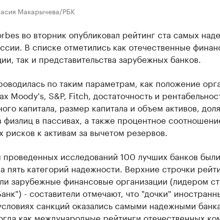
тасия Макарычева/РБК
rbes во вторник опубликовал рейтинг ста самых над
ссии. В списке отметились как отечественные фина
ии, так и представительства зарубежных банков.
роводилась по таким параметрам, как положение орг
ах Moody's, S&P, Fitch, достаточность и рентабельнос
ого капитала, размер капитала и объем активов, дол
 физлиц в пассивах, а также процентное соотношени
 рисков к активам за вычетом резервов.
м проведенных исследований 100 лучших банков был
а пять категорий надежности. Верхние строчки рейт
яли зарубежные финансовые организации (лидером ст
анк") - составители отмечают, что "дочки" иностранн
 условиях санкций оказались самыми надежными банк
тогда как международные рейтинги отечественных ко