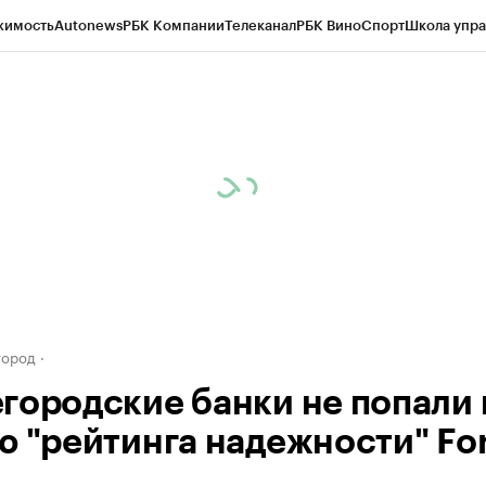
жимость
Autonews
РБК Компании
Телеканал
РБК Вино
Спорт
Школа упра
д
Стиль
Крипто
РБК Бизнес-среда
Дискуссионный клуб
Исследования
К
а контрагентов
Политика
Экономика
Бизнес
Технологии и медиа
Фина
город
городские банки не попали 
ю "рейтинга надежности" Fo