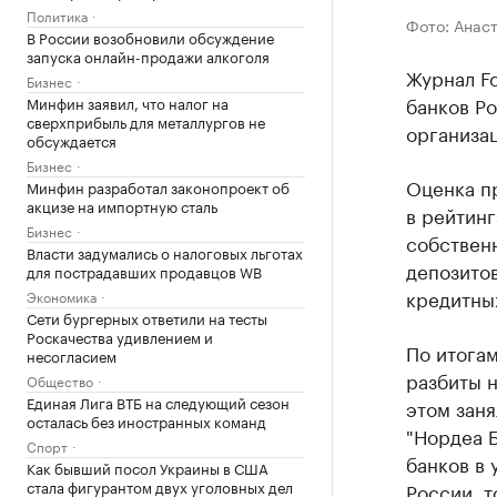
Политика
Фото: Анас
В России возобновили обсуждение
запуска онлайн-продажи алкоголя
Журнал Fo
Бизнес
банков Ро
Минфин заявил, что налог на
сверхприбыль для металлургов не
организац
обсуждается
Бизнес
Оценка п
Минфин разработал законопроект об
акцизе на импортную сталь
в рейтинг
Бизнес
собственн
Власти задумались о налоговых льготах
депозитов
для пострадавших продавцов WB
кредитных
Экономика
Сети бургерных ответили на тесты
Роскачества удивлением и
По итога
несогласием
разбиты н
Общество
Единая Лига ВТБ на следующий сезон
этом зан
осталась без иностранных команд
"Нордеа Б
Спорт
банков в
Как бывший посол Украины в США
стала фигурантом двух уголовных дел
России, 