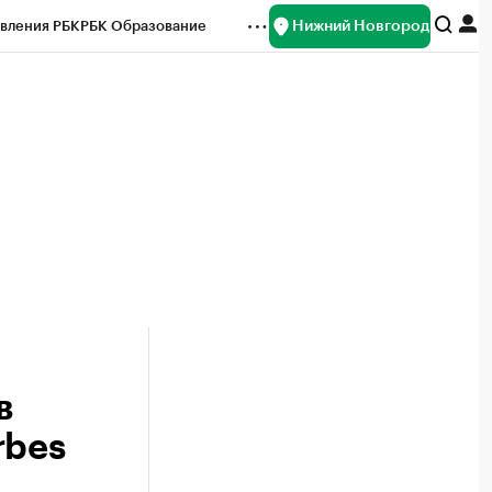
Нижний Новгород
вления РБК
РБК Образование
редитные рейтинги
Франшизы
нсы
Рынок наличной валюты
в
rbes