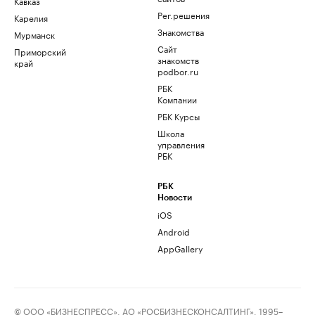
Кавказ
Рег.решения
Карелия
Знакомства
Мурманск
Сайт
Приморский
знакомств
край
podbor.ru
РБК
Компании
РБК Курсы
Школа
управления
РБК
РБК
Новости
iOS
Android
AppGallery
© ООО «БИЗНЕСПРЕСС», АО «РОСБИЗНЕСКОНСАЛТИНГ», 1995–