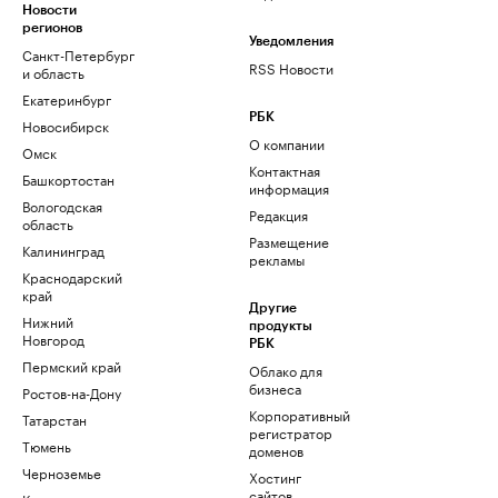
Новости
регионов
Уведомления
Санкт-Петербург
RSS Новости
и область
Екатеринбург
РБК
Новосибирск
О компании
Омск
Контактная
Башкортостан
информация
Вологодская
Редакция
область
Размещение
Калининград
рекламы
Краснодарский
край
Другие
Нижний
продукты
Новгород
РБК
Пермский край
Облако для
бизнеса
Ростов-на-Дону
Корпоративный
Татарстан
регистратор
Тюмень
доменов
Черноземье
Хостинг
сайтов