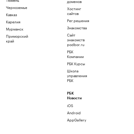
доменов
Черноземье
Хостинг
сайтов
Кавказ
Рег.решения
Карелия
Знакомства
Мурманск
Сайт
Приморский
знакомств
край
podbor.ru
РБК
Компании
РБК Курсы
Школа
управления
РБК
РБК
Новости
iOS
Android
AppGallery