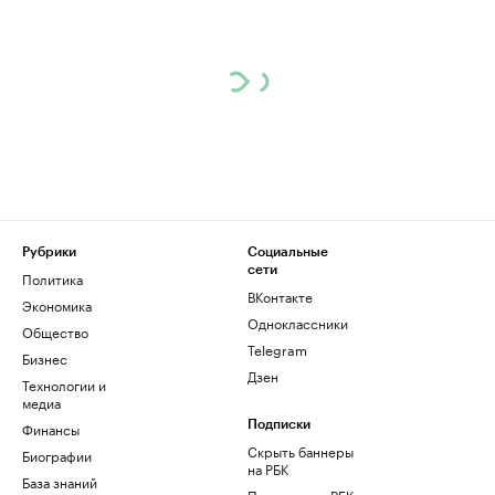
Рубрики
Социальные
сети
Политика
ВКонтакте
Экономика
Одноклассники
Общество
Telegram
Бизнес
Дзен
Технологии и
медиа
Финансы
Подписки
Скрыть баннеры
Биографии
на РБК
База знаний
Подписка на РБК