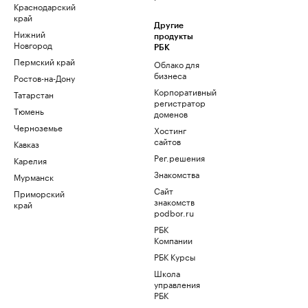
Краснодарский
край
Другие
Нижний
продукты
Новгород
РБК
Пермский край
Облако для
бизнеса
Ростов-на-Дону
Корпоративный
Татарстан
регистратор
Тюмень
доменов
Черноземье
Хостинг
сайтов
Кавказ
Рег.решения
Карелия
Знакомства
Мурманск
Сайт
Приморский
знакомств
край
podbor.ru
РБК
Компании
РБК Курсы
Школа
управления
РБК