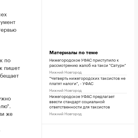
сех
румент
тервью
и
Материалы по теме
к по
Нижегородское УФАС приступило к
рассмотрению жалоб на такси "Сатурн"
ак пишет
Нижний Новгород
обещает
"Четверть нижегородских таксистов не
платят налоги", - УФАС
Нижний Новгород
Нижегородское УФАС предлагает
ужно
ввести стандарт социальной
лю".
ответственности для таксистов
ли же
Нижний Новгород
.