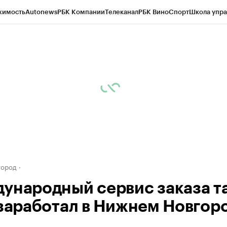
жимость
Autonews
РБК Компании
Телеканал
РБК Вино
Спорт
Школа упра
д
Стиль
Крипто
РБК Бизнес-среда
Дискуссионный клуб
Исследования
К
а контрагентов
Политика
Экономика
Бизнес
Технологии и медиа
Фина
город
ународный сервис заказа т
 заработал в Нижнем Новгор