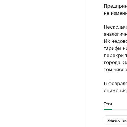
Предприн
не измен
Нескольк
аналогичн
Их недово
тарифы ни
перекрыли
города. З
том числе
В феврал
снижения 
Теги
Яндекс Так