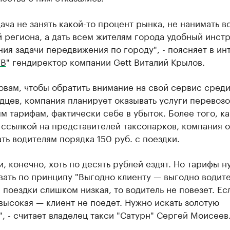
ача не занять какой-то процент рынка, не нанимать в
 региона, а дать всем жителям города удобный инст
ия задачи передвижения по городу", - поясняет в ин
ТВ
" гендиректор компании Gett Виталий Крылов.
овам, чтобы обратить внимание на свой сервис сред
цев, компания планирует оказывать услуги перевозо
 тарифам, фактически себе в убыток. Более того, к
ссылкой на представителей таксопарков, компания 
ть водителям порядка 150 руб. с поездки.
и, конечно, хоть по десять рублей ездят. Но тарифы н
ать по принципу "Выгодно клиенту — выгодно водите
 поездки слишком низкая, то водитель не повезет. Ес
ысокая — клиент не поедет. Нужно искать золотую
, - считает владелец такси "Сатурн" Сергей Моисеев