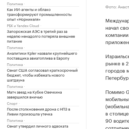
Политика
Фото: Анас
Как ИИ-агенты и облако
трансформируют промышленность:
опыт «Норникеля»
Междунаро
РБК и Yandex Cloud
начал сво
Запорожская АЭС в третий раз за
компании.
неделю ненадолго потеряла внешнее
приложен
питание
Политика
Аналитики Kpler назвали крупнейшего
Израильск
поставщика авиатоплива в Европу
рынке в 2
Политика
городов м
Сенат США согласовал краткосрочный
бюджет, чтобы избежать нового
Петербур
шатдауна
Политика
Помимо G
Матч звезд на Кубке Овечкина
завершился вничью
мобильные
Спорт
(мобильна
После столкновения дрона с НПЗ в
в столице
Ливии произошла утечка
90 водит
Политика
Сенат утвердил личного адвоката
сотруднич