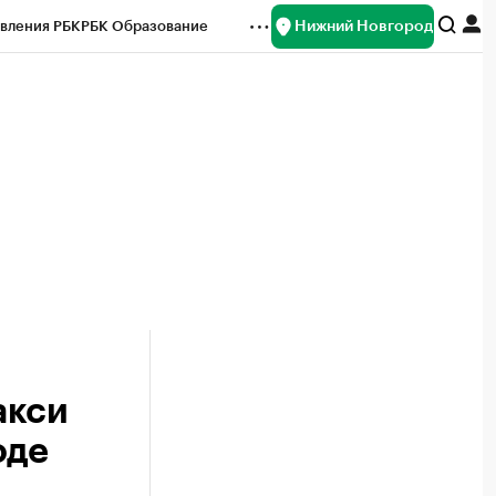
Нижний Новгород
вления РБК
РБК Образование
редитные рейтинги
Франшизы
нсы
Рынок наличной валюты
акси
оде