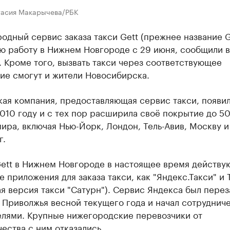
тасия Макарычева/РБК
дный сервис заказа такси Gett (прежнее название Ge
ю работу в Нижнем Новгороде с 29 июня, сообщили в
 Кроме того, вызвать такси через соответствующее
ие смогут и жители Новосибирска.
ая компания, предоставляющая сервис такси, появил
010 году и с тех пор расширила своё покрытие до 5
ира, включая Нью-Йорк, Лондон, Тель-Авив, Москву и
г.
ett в Нижнем Новгороде в настоящее время действую
 приложения для заказа такси, как "Яндекс.Такси" и 
я версия такси "Сатурн"). Сервис Яндекса был пере
 Приволжья весной текущего года и начал сотрудниче
елями. Крупные нижегородские перевозчики от
ества с ним отказались.