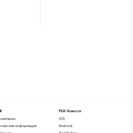
К
РБК Новости
компании
iOS
нтактная информация
Android
дакция
AppGallery