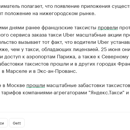
иматель полагает, что появление приложения сущест
ит положение на нижегородском рынке.
ими днями ранее французские таксисты
провели
прот
ого сервиса заказа такси Uber масштабные акции пр
льство вызывает тот факт, что водители Uber устана
же, чем у такси, обладающих лицензией. 25 июня он
 доступ к аэропортам Парижа, а также к Северному 
абастовки таксистов прошли и в других городах Фран
 в Марселе и в Экс-ан-Прованс.
е в Москве
прошли
масштабные забастовки таксистов
тарифов компаниями-агрегаторами "Яндекс.Такси" и 
си
Gett