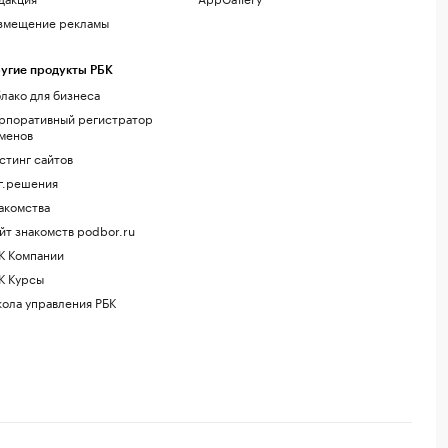
змещение рекламы
угие продукты РБК
лако для бизнеса
рпоративный регистратор
менов
стинг сайтов
г.решения
акомства
йт знакомств podbor.ru
К Компании
К Курсы
ола управления РБК