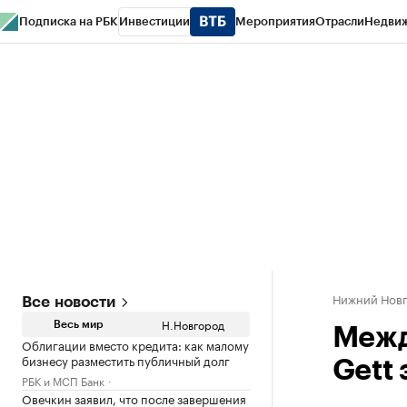
Подписка на РБК
Инвестиции
Мероприятия
Отрасли
Недви
РБК Курсы
РБК Life
Тренды
Визионеры
Национальные проекты
Горо
Газета
Спецпроекты СПб
Конференции СПб
Спецпроекты
Проверк
Нижний Нов
Все новости
Н.Новгород
Весь мир
Межд
Облигации вместо кредита: как малому
бизнесу разместить публичный долг
Gett
РБК и МСП Банк
Овечкин заявил, что после завершения