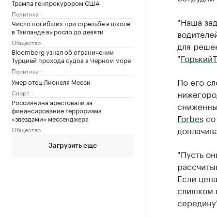
Трампа генпрокурором США
Политика
"Наша зад
Число погибших при стрельбе в школе
в Таиланде выросло до девяти
водителей
Общество
для решен
Bloomberg узнал об ограничении
"
Горький
Турцией прохода судов в Черном море
Политика
По его сл
Умер отец Лионеля Месси
нижегород
Спорт
Россиянина арестовали за
сниженным
финансирование терроризма
Forbes
со 
«звездами» мессенджера
доплачива
Общество
Загрузить еще
"Пусть он
рассчитыв
Если цена
слишком в
середину"