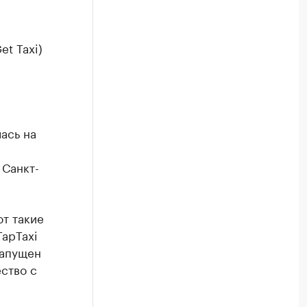
t Taxi)
ась на
0
 Санкт-
т такие
TapTaxi
запущен
ство с