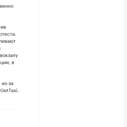
венно
ив
отеста.
вливают
и
вокзалу
ции, в
 из-за
GetTaxi.