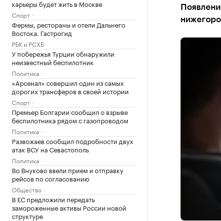
карьеры будет жить в Москве
Появлени
Спорт
нижегоро
Фермы, рестораны и отели Дальнего
Востока. Гастрогид
РБК и РСХБ
У побережья Турции обнаружили
неизвестный беспилотник
Политика
«Арсенал» совершил один из самых
дорогих трансферов в своей истории
Спорт
Премьер Болгарии сообщил о взрыве
беспилотника рядом с газопроводом
Политика
Развожаев сообщил подробности двух
атак ВСУ на Севастополь
Политика
Во Внуково ввели прием и отправку
рейсов по согласованию
Общество
В ЕС предложили передать
замороженные активы России новой
структуре