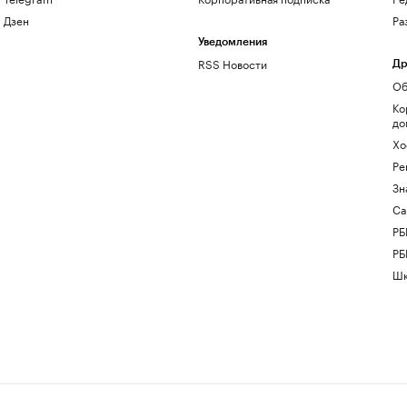
Дзен
Ра
Уведомления
RSS Новости
Др
Об
Ко
до
Хо
Ре
Зн
Са
РБ
РБ
Шк