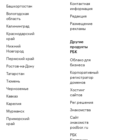
Контактная
Башкортостан
информация
Вологодская
Редакция
область
Размещение
Калининград
рекламы
Краснодарский
край
Другие
Нижний
продукты
Новгород
РБК
Пермский край
Облако для
бизнеса
Ростов-на-Дону
Корпоративный
Татарстан
регистратор
Тюмень
доменов
Черноземье
Хостинг
сайтов
Кавказ
Рег.решения
Карелия
Знакомства
Мурманск
Сайт
Приморский
знакомств
край
podbor.ru
РБК
Компании