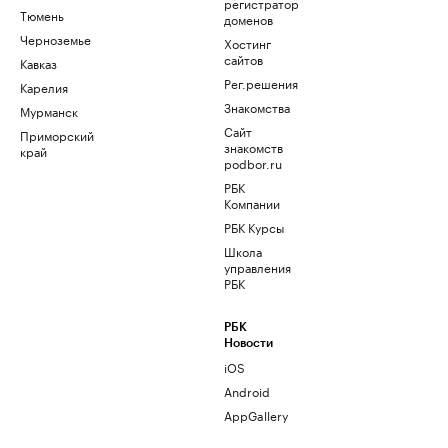
регистратор
Тюмень
доменов
Черноземье
Хостинг
сайтов
Кавказ
Рег.решения
Карелия
Знакомства
Мурманск
Сайт
Приморский
знакомств
край
podbor.ru
РБК
Компании
РБК Курсы
Школа
управления
РБК
РБК
Новости
iOS
Android
AppGallery