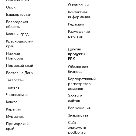
О компании
Омск
Контактная
Башкортостан
информация
Вологодская
Редакция
область
Размещение
Калининград
рекламы
Краснодарский
край
Другие
Нижний
продукты
Новгород
РБК
Пермский край
Облако для
бизнеса
Ростов-на-Дону
Корпоративный
Татарстан
регистратор
Тюмень
доменов
Черноземье
Хостинг
сайтов
Кавказ
Рег.решения
Карелия
Знакомства
Мурманск
Сайт
Приморский
знакомств
край
podbor.ru