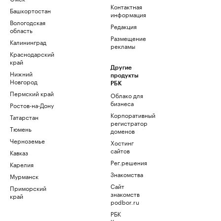
Контактная
Башкортостан
информация
Вологодская
Редакция
область
Размещение
Калининград
рекламы
Краснодарский
край
Другие
Нижний
продукты
Новгород
РБК
Пермский край
Облако для
бизнеса
Ростов-на-Дону
Корпоративный
Татарстан
регистратор
Тюмень
доменов
Черноземье
Хостинг
сайтов
Кавказ
Рег.решения
Карелия
Знакомства
Мурманск
Сайт
Приморский
знакомств
край
podbor.ru
РБК