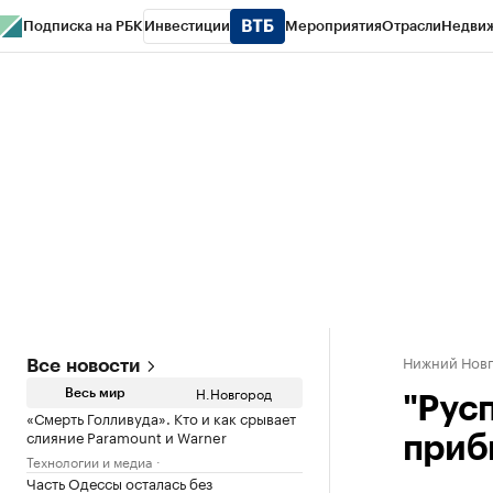
Подписка на РБК
Инвестиции
Мероприятия
Отрасли
Недви
РБК Курсы
РБК Life
Тренды
Визионеры
Национальные проекты
Горо
Газета
Спецпроекты СПб
Конференции СПб
Спецпроекты
Проверк
Нижний Нов
Все новости
Н.Новгород
Весь мир
"Рус
«Смерть Голливуда». Кто и как срывает
слияние Paramount и Warner
приб
Технологии и медиа
Часть Одессы осталась без