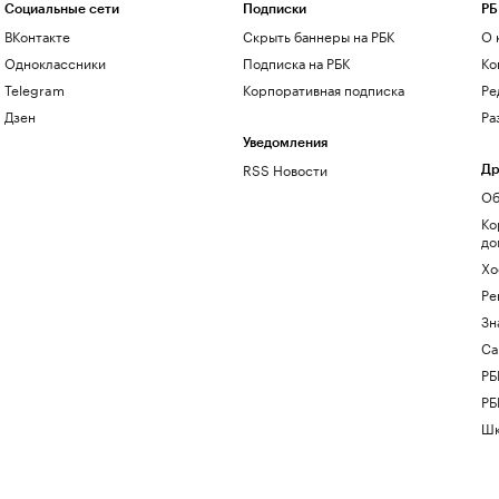
Социальные сети
Подписки
РБ
ВКонтакте
Скрыть баннеры на РБК
О 
Одноклассники
Подписка на РБК
Ко
Telegram
Корпоративная подписка
Ре
Дзен
Ра
Уведомления
RSS Новости
Др
Об
Ко
до
Хо
Ре
Зн
Са
РБ
РБ
Шк