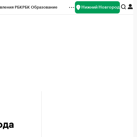
Нижний Новгород
вления РБК
РБК Образование
редитные рейтинги
Франшизы
нсы
Рынок наличной валюты
ода