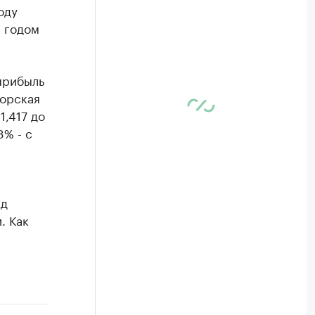
оду
. годом
 прибыль
торская
1,417 до
8% - с
жд
. Как