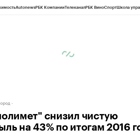
жимость
Autonews
РБК Компании
Телеканал
РБК Вино
Спорт
Школа упра
д
Стиль
Крипто
РБК Бизнес-среда
Дискуссионный клуб
Исследования
К
а контрагентов
Политика
Экономика
Бизнес
Технологии и медиа
Фина
город
полимет" снизил чистую
ыль на 43% по итогам 2016 г