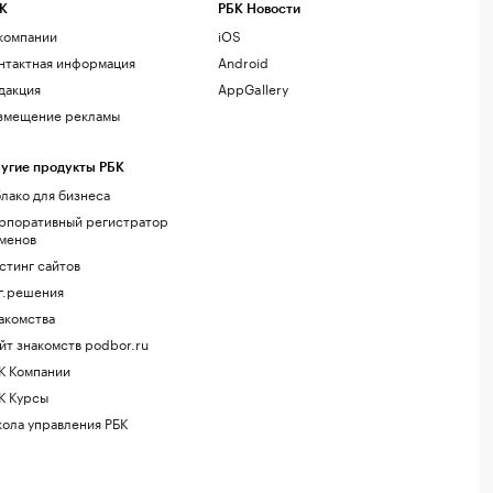
К
РБК Новости
компании
iOS
нтактная информация
Android
дакция
AppGallery
змещение рекламы
угие продукты РБК
лако для бизнеса
рпоративный регистратор
менов
стинг сайтов
г.решения
акомства
йт знакомств podbor.ru
К Компании
К Курсы
ола управления РБК