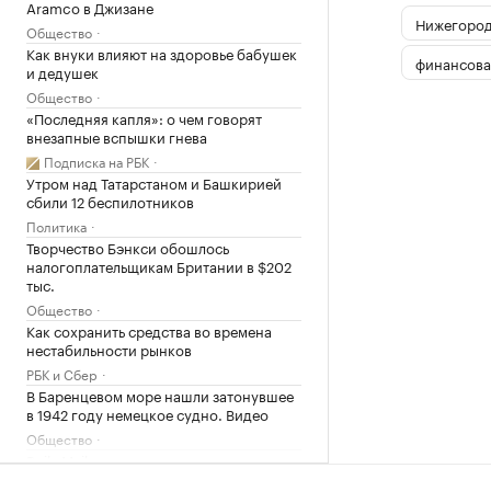
Aramco в Джизане
Нижегород
Общество
Как внуки влияют на здоровье бабушек
финансова
и дедушек
Общество
«Последняя капля»: о чем говорят
внезапные вспышки гнева
Подписка на РБК
Утром над Татарстаном и Башкирией
сбили 12 беспилотников
Политика
Творчество Бэнкси обошлось
налогоплательщикам Британии в $202
тыс.
Общество
Как сохранить средства во времена
нестабильности рынков
РБК и Сбер
В Баренцевом море нашли затонувшее
в 1942 году немецкое судно. Видео
Общество
Daily Mail узнала о плане «королевских
похорон» экс-принца Эндрю