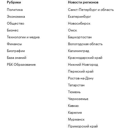
Политика
Рубрики
Новости регионов
Эксперт «Альфа-Денег» рассказала,
Политика
Санкт-Петербург и область
стоит ли брать кредит на отпуск
Экономика
Екатеринбург
Инвестиции
Общество
Новосибирск
Миллиардеры скупают и строят
Бизнес
Омск
бункеры. Чего они боятся и куда хотят
бежать
Технологии и медиа
Башкортостан
Подписка на РБК
Финансы
Вологодская область
В Иране впервые за пять месяцев
Биографии
Калининград
показали кадры с Моджтабой Хаменеи.
Видео
База знаний
Краснодарский край
Политика
РБК Образование
Нижний Новгород
Как облигационный долг помог решить
Пермский край
задачи реального бизнеса. Кейсы
Ростов-на-Дону
РБК и МСП Банк
Татарстан
Загрузить еще
Тюмень
Черноземье
Кавказ
Карелия
Мурманск
Приморский край