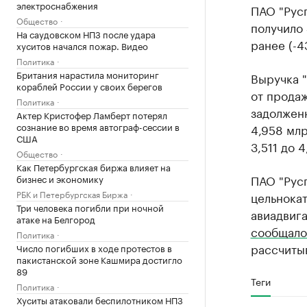
электроснабжения
ПАО "Русп
Общество
получило 
На саудовском НПЗ после удара
ранее (-4
хуситов начался пожар. Видео
Политика
Британия нарастила мониторинг
Выручка "
кораблей России у своих берегов
от продаж
Политика
задолженн
Актер Кристофер Ламберт потерял
сознание во время автограф-сессии в
4,958 млр
США
3,511 до 
Общество
Как Петербургская биржа влияет на
ПАО "Русп
бизнес и экономику
РБК и Петербургская Биржа
цельнокат
Три человека погибли при ночной
авиадвига
атаке на Белгород
сообщало
Политика
рассчиты
Число погибших в ходе протестов в
пакистанской зоне Кашмира достигло
89
Теги
Политика
Хуситы атаковали беспилотником НПЗ