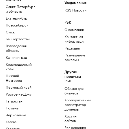
Уведомления
Санкт-Петербург
RSS Новости
и область
Екатеринбург
РБК
Новосибирск
О компании
Омск
Контактная
Башкортостан
информация
Вологодская
Редакция
область
Размещение
Калининград
рекламы
Краснодарский
край
Другие
Нижний
продукты
Новгород
РБК
Пермский край
Облако для
бизнеса
Ростов-на-Дону
Корпоративный
Татарстан
регистратор
Тюмень
доменов
Черноземье
Хостинг
сайтов
Кавказ
Рег.решения
Карелия