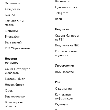
ВКонтакте
Экономика
Одноклассники
Общество
Telegram
Бизнес
Дзен
Технологии и
медиа
Финансы
Подписки
Скрыть баннеры
Биографии
на РБК
База знаний
Подписка на РБК
РБК Образование
Корпоративная
подписка
Новости
регионов
Уведомления
Санкт-Петербург
RSS Новости
и область
Екатеринбург
РБК
Новосибирск
О компании
Омск
Контактная
Башкортостан
информация
Вологодская
Редакция
область
Размещение