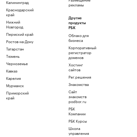
Калининград
рекламы
Краснодарский
край
Другие
Нижний
продукты
Новгород
РБК
Пермский край
Облако для
бизнеса
Ростов-на-Дону
Корпоративный
Татарстан
регистратор
Тюмень
доменов
Черноземье
Хостинг
сайтов
Кавказ
Рег.решения
Карелия
Знакомства
Мурманск
Сайт
Приморский
знакомств
край
podbor.ru
РБК
Компании
РБК Курсы
Школа
управления