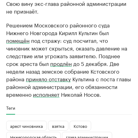
Свою вину экс-глава районной администрации
не признаёт.
Решением Московского районного суда
Нижнего Новгорода Кирилл Культин был
помещён
под стражу: суд посчитал, что
чиновник может скрыться, оказать давление на
следствие или угрожать заявителю. Позднее
срок ареста был
продлён
до 5 декабря. Две
недели назад земское собрание Кстовского
района
приняло отставку
Культина с поста главы
районной администрации, его обязанности
временно
исполняет
Николай Носов.
Теги
арест чиновника
взятка
Кстово
Нижегородская область
глава администрации