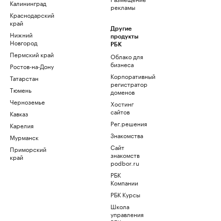
Калининград
рекламы
Краснодарский
край
Другие
Нижний
продукты
Новгород
РБК
Пермский край
Облако для
бизнеса
Ростов-на-Дону
Корпоративный
Татарстан
регистратор
Тюмень
доменов
Черноземье
Хостинг
сайтов
Кавказ
Рег.решения
Карелия
Знакомства
Мурманск
Сайт
Приморский
знакомств
край
podbor.ru
РБК
Компании
РБК Курсы
Школа
управления