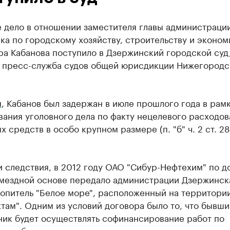
е дело в отношении заместителя главы администраци
а по городскому хозяйству, строительству и эконом
ра Кабанова поступило в Дзержинский городской суд
 пресс-служба судов общей юрисдикции Нижегородс
м
, Кабанов был задержан в июле прошлого года в рам
ания уголовного дела по факту нецелевого расходов
 средств в особо крупном размере (п. "б" ч. 2 ст. 28
 следствия, в 2012 году ОАО "Сибур-Нефтехим" по д
змездной основе передало администрации Дзержинск
опитель "Белое море", расположенный на территории
там". Одним из условий договора было то, что бывши
ник будет осуществлять софинансирование работ по