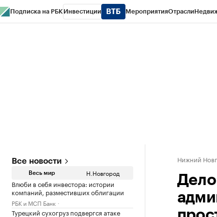
Подписка на РБК
Инвестиции
Мероприятия
Отрасли
Недви
РБК Курсы
РБК Life
Тренды
Визионеры
Национальные проекты
Горо
Газета
Спецпроекты СПб
Конференции СПб
Спецпроекты
Проверк
Нижний Нов
Все новости
Н.Новгород
Весь мир
Дело
Влюби в себя инвестора: истории
компаний, разместивших облигации
адми
РБК и МСП Банк
Турецкий сухогруз подвергся атаке
прос