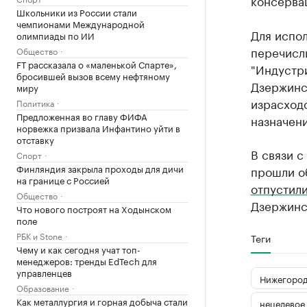
консерва
Школьники из России стали
чемпионами Международной
Для испол
олимпиады по ИИ
перечисли
Общество
FT рассказала о «маленькой Спарте»,
"Индустр
бросившей вызов всему нефтяному
Дзержинс
миру
израсходо
Политика
Предложенная во главу ФИФА
назначени
норвежка призвала Инфантино уйти в
отставку
В связи 
Спорт
Финляндия закрыла проходы для дичи
прошли об
на границе с Россией
отпустил
Общество
Дзержин
Что нового построят на Ходынском
поле
РБК и Stone
Теги
Чему и как сегодня учат топ-
менеджеров: тренды EdTech для
управленцев
Нижегород
Образование
Как металлургия и горная добыча стали
нецелевое