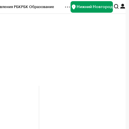
Нижний Новгород
вления РБК
РБК Образование
редитные рейтинги
Франшизы
нсы
Рынок наличной валюты