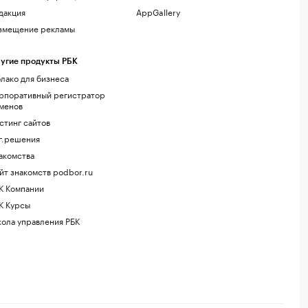
дакция
AppGallery
змещение рекламы
угие продукты РБК
лако для бизнеса
рпоративный регистратор
менов
стинг сайтов
г.решения
акомства
йт знакомств podbor.ru
К Компании
К Курсы
ола управления РБК