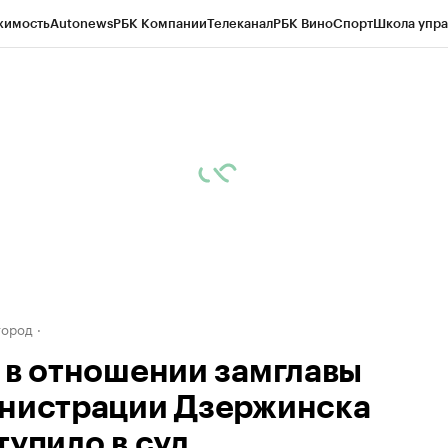
жимость
Autonews
РБК Компании
Телеканал
РБК Вино
Спорт
Школа упра
д
Стиль
Крипто
РБК Бизнес-среда
Дискуссионный клуб
Исследования
К
а контрагентов
Политика
Экономика
Бизнес
Технологии и медиа
Фина
город
 в отношении замглавы
нистрации Дзержинска
тупило в суд