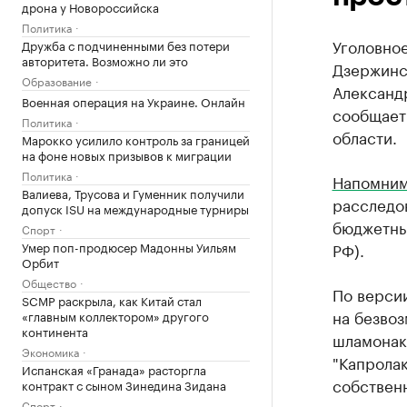
дрона у Новороссийска
Политика
Уголовно
Дружба с подчиненными без потери
авторитета. Возможно ли это
Дзержинск
Образование
Александ
Военная операция на Украине. Онлайн
сообщает
Политика
области.
Марокко усилило контроль за границей
на фоне новых призывов к миграции
Политика
Напомни
Валиева, Трусова и Гуменник получили
расследов
допуск ISU на международные турниры
бюджетных
Спорт
Умер поп-продюсер Мадонны Уильям
РФ).
Орбит
Общество
По версии
SCMP раскрыла, как Китай стал
на безво
«главным коллектором» другого
континента
шламонак
Экономика
"Капролак
Испанская «Гранада» расторгла
собствен
контракт с сыном Зинедина Зидана
Спорт