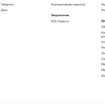
Telegram
Корпоративная подписка
Ре
Дзен
Ра
Уведомления
RSS Новости
Др
Об
Ко
до
Хо
Ре
Зн
Са
РБ
РБ
Шк