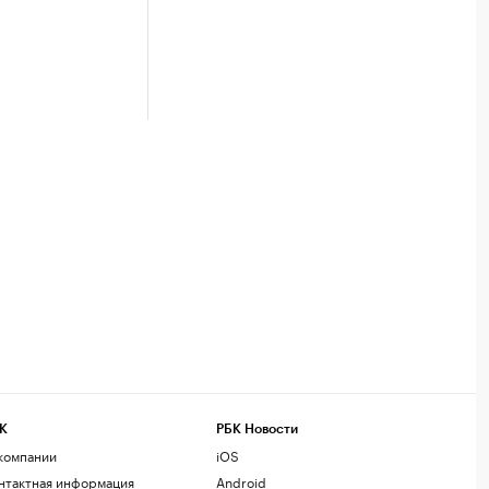
К
РБК Новости
компании
iOS
нтактная информация
Android