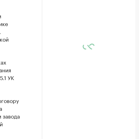
и
ике
,
кой
ках
ания
5.1 УК
оговору
а
 завода
й