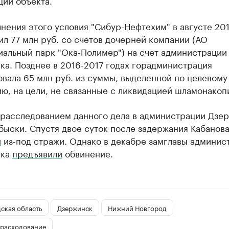
ции объекта.
нения этого условия "Сибур-Нефтехим" в августе 201
л 77 млн руб. со счетов дочерней компании (АО
иальный парк "Ока-Полимер") на счет администрации
ка. Позднее в 2016-2017 годах горадминистрация
вала 65 млн руб. из суммы, выделенной по целевому
ю, на цели, не связанные с ликвидацией шламонакоп
с расследованием данного дела в администрации Дзе
ыски. Спустя двое суток после задержания Кабанов
и
из-под стражи.​ Однако в декабре замглавы админис
ска
предъявили
обвинение.
ская область
Дзержинск
Нижний Новгород
 расходование