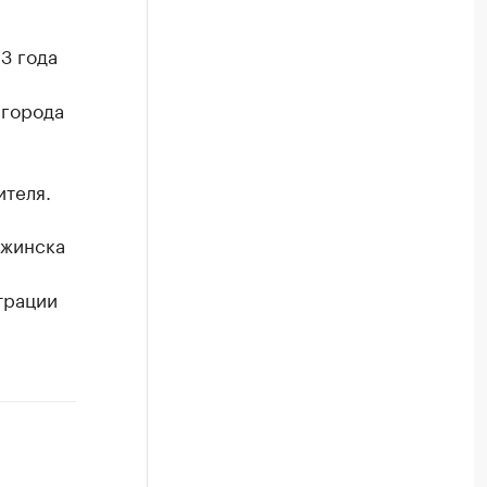
3 года
 города
ителя.
ржинска
а
трации