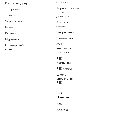
бизнеса
Ростов-на-Дону
Корпоративный
Татарстан
регистратор
Тюмень
доменов
Черноземье
Хостинг
сайтов
Кавказ
Рег.решения
Карелия
Знакомства
Мурманск
Сайт
Приморский
знакомств
край
podbor.ru
РБК
Компании
РБК Курсы
Школа
управления
РБК
РБК
Новости
iOS
Android