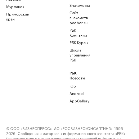
Знакомства
Мурманск
Сайт
Приморский
знакомств
край
podbor.ru
РБК
Компании
РБК Курсы
Школа
управления
РБК
РБК
Новости
iOS
Android
AppGallery
© ООО «БИЗНЕСПРЕСС», АО «РОСБИЗНЕСКОНСАЛТИНГ», 1995–
2026. Сообщения и материалы информационного агентства «РБК»
(свидетельство о регистрации средства массовой информации