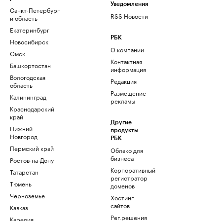
Уведомления
Санкт-Петербург
RSS Новости
и область
Екатеринбург
РБК
Новосибирск
О компании
Омск
Контактная
Башкортостан
информация
Вологодская
Редакция
область
Размещение
Калининград
рекламы
Краснодарский
край
Другие
Нижний
продукты
Новгород
РБК
Пермский край
Облако для
бизнеса
Ростов-на-Дону
Корпоративный
Татарстан
регистратор
Тюмень
доменов
Черноземье
Хостинг
сайтов
Кавказ
Рег.решения
Карелия