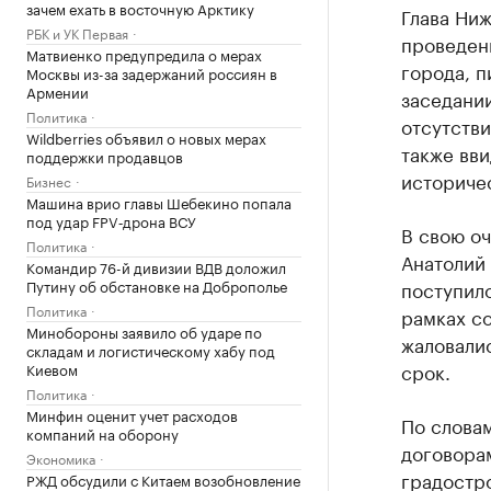
зачем ехать в восточную Арктику
Глава Ни
РБК и УК Первая
проведен
Матвиенко предупредила о мерах
города, 
Москвы из-за задержаний россиян в
Армении
заседании
Политика
отсутстви
Wildberries объявил о новых мерах
также вв
поддержки продавцов
историче
Бизнес
Машина врио главы Шебекино попала
под удар FPV‑дрона ВСУ
В свою о
Политика
Анатолий 
Командир 76-й дивизии ВДВ доложил
Путину об обстановке на Доброполье
поступил
Политика
рамках с
Минобороны заявило об ударе по
жаловали
складам и логистическому хабу под
срок.
Киевом
Политика
Минфин оценит учет расходов
По слова
компаний на оборону
договора
Экономика
градостро
РЖД обсудили с Китаем возобновление