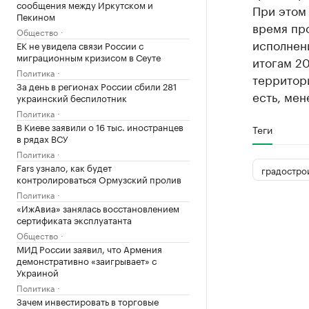
сообщения между Иркутском и
При этом 
Пекином
время пр
Общество
исполнен
ЕК не увидела связи России с
миграционным кризисом в Сеуте
итогам 20
Политика
территори
За день в регионах России сбили 281
есть, мен
украинский беспилотник
Политика
В Киеве заявили о 16 тыс. иностранцев
Теги
в рядах ВСУ
Политика
Fars узнало, как будет
градостро
контролироваться Ормузский пролив
Политика
«ИжАвиа» занялась восстановлением
сертификата эксплуатанта
Общество
МИД России заявил, что Армения
демонстративно «заигрывает» с
Украиной
Политика
Зачем инвестировать в торговые