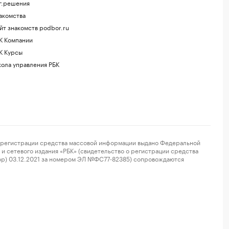
г.решения
акомства
йт знакомств podbor.ru
К Компании
К Курсы
ола управления РБК
регистрации средства массовой информации выдано Федеральной
и сетевого издания «РБК» (свидетельство о регистрации средства
ор) 03.12.2021 за номером ЭЛ №ФС77-82385) сопровождаются