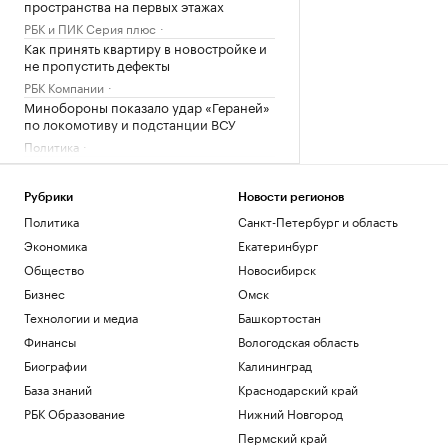
пространства на первых этажах
РБК и ПИК Серия плюс
Как принять квартиру в новостройке и
не пропустить дефекты
РБК Компании
Минобороны показало удар «Гераней»
по локомотиву и подстанции ВСУ
Политика
Александрова первой вышла в
четвертый круг «тысячника» WTA в
Торонто
Рубрики
Новости регионов
Политика
Санкт-Петербург и область
Спорт
Балицкий сообщил об ударе дрона ВСУ
Экономика
Екатеринбург
по рейсовому автобусу
Общество
Новосибирск
Политика
Бизнес
Омск
Технологии и медиа
Башкортостан
Загрузить еще
Финансы
Вологодская область
Биографии
Калининград
База знаний
Краснодарский край
РБК Образование
Нижний Новгород
Пермский край