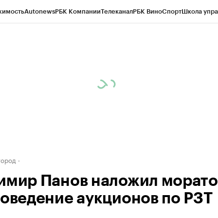
жимость
Autonews
РБК Компании
Телеканал
РБК Вино
Спорт
Школа упра
д
Стиль
Крипто
РБК Бизнес-среда
Дискуссионный клуб
Исследования
К
а контрагентов
Политика
Экономика
Бизнес
Технологии и медиа
Фина
город
имир Панов наложил морат
роведение аукционов по РЗТ