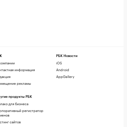
К
РБК Новости
компании
iOS
нтактная информация
Android
дакция
AppGallery
змещение рекламы
угие продукты РБК
лако для бизнеса
рпоративный регистратор
менов
стинг сайтов