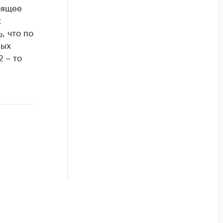
оящее
х
ь
, что по
ных
 – то