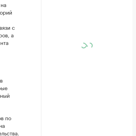
 на
торий
вязи с
ов, а
нта
в
рые
нный
в по
ча
льства.