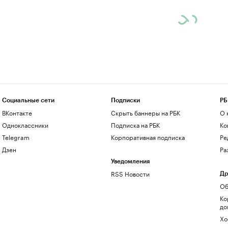
Социальные сети
Подписки
РБ
ВКонтакте
Скрыть баннеры на РБК
О 
Одноклассники
Подписка на РБК
Ко
Telegram
Корпоративная подписка
Ре
Дзен
Ра
Уведомления
RSS Новости
Др
Об
Ко
до
Хо