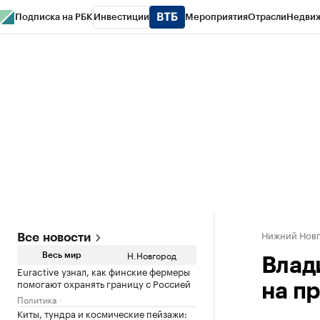
Подписка на РБК
Инвестиции
Мероприятия
Отрасли
Недви
РБК Курсы
РБК Life
Тренды
Визионеры
Национальные проекты
Горо
Газета
Спецпроекты СПб
Конференции СПб
Спецпроекты
Проверк
Нижний Нов
Все новости
Н.Новгород
Весь мир
Влад
Euractive узнал, как финские фермеры
помогают охранять границу с Россией
на п
Политика
Киты, тундра и космические пейзажи: