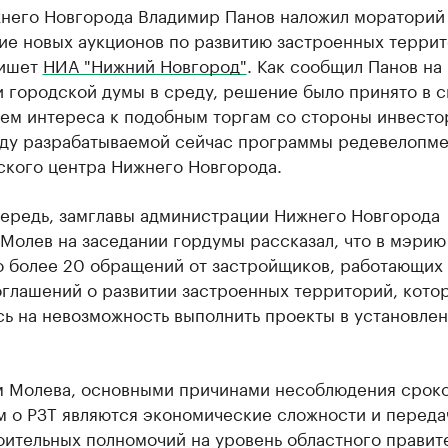
жнего Новгорода Владимир Панов наложил мораторий
ие новых аукционов по развитию застроенных терри
пишет
НИА "Нижний Новгород"
. Как сообщил Панов на
 городской думы в среду, решение было принято в с
ем интереса к подобным торгам со стороны инвестор
иду разрабатываемой сейчас программы редевелопме
ского центра Нижнего Новгорода.
чередь, замглавы администрации Нижнего Новгорода
Молев на заседании гордумы рассказал, что в мэрию
о более 20 обращений от застройщиков, работающих 
оглашений о развитии застроенных территорий, кото
сь на невозможность выполнить проекты в установле
м Молева, основными причинами несоблюдения сроко
м о РЗТ являются экономические сложности и переда
ительных полномочий на уровень областного правите