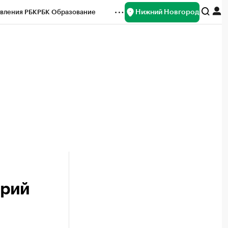
Нижний Новгород
вления РБК
РБК Образование
редитные рейтинги
Франшизы
нсы
Рынок наличной валюты
орий