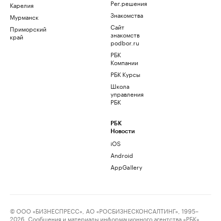
Рег.решения
Карелия
Знакомства
Мурманск
Сайт
Приморский
знакомств
край
podbor.ru
РБК
Компании
РБК Курсы
Школа
управления
РБК
РБК
Новости
iOS
Android
AppGallery
© ООО «БИЗНЕСПРЕСС», АО «РОСБИЗНЕСКОНСАЛТИНГ», 1995–
2026. Сообщения и материалы информационного агентства «РБК»