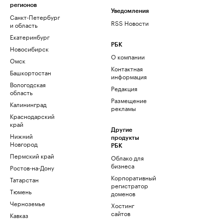
регионов
Уведомления
Санкт-Петербург
RSS Новости
и область
Екатеринбург
РБК
Новосибирск
О компании
Омск
Контактная
Башкортостан
информация
Вологодская
Редакция
область
Размещение
Калининград
рекламы
Краснодарский
край
Другие
Нижний
продукты
Новгород
РБК
Пермский край
Облако для
бизнеса
Ростов-на-Дону
Корпоративный
Татарстан
регистратор
Тюмень
доменов
Черноземье
Хостинг
сайтов
Кавказ