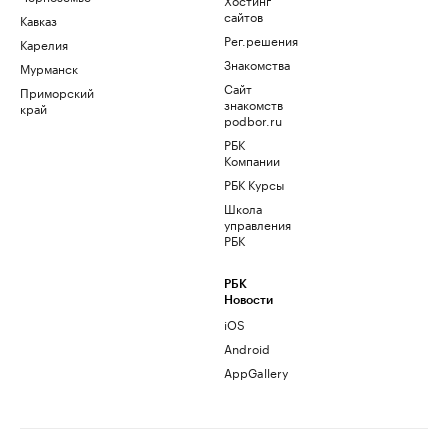
сайтов
Кавказ
Рег.решения
Карелия
Знакомства
Мурманск
Сайт
Приморский
знакомств
край
podbor.ru
РБК
Компании
РБК Курсы
Школа
управления
РБК
РБК
Новости
iOS
Android
AppGallery