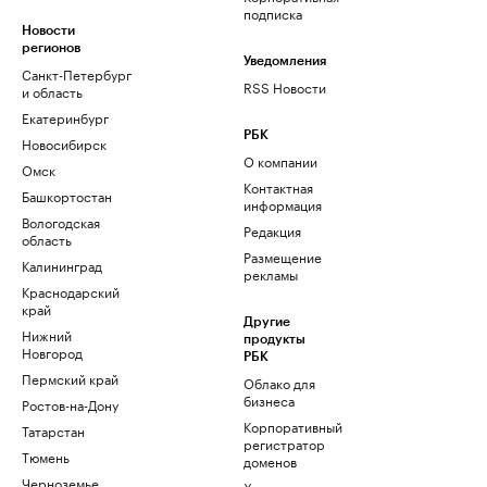
подписка
Новости
регионов
Уведомления
Санкт-Петербург
RSS Новости
и область
Екатеринбург
РБК
Новосибирск
О компании
Омск
Контактная
Башкортостан
информация
Вологодская
Редакция
область
Размещение
Калининград
рекламы
Краснодарский
край
Другие
Нижний
продукты
Новгород
РБК
Пермский край
Облако для
бизнеса
Ростов-на-Дону
Корпоративный
Татарстан
регистратор
Тюмень
доменов
Черноземье
Хостинг