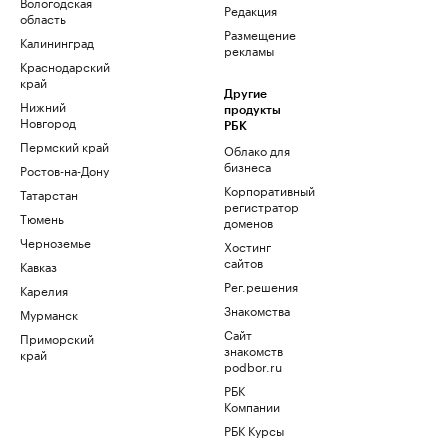
Вологодская
Редакция
область
Размещение
Калининград
рекламы
Краснодарский
край
Другие
Нижний
продукты
Новгород
РБК
Пермский край
Облако для
бизнеса
Ростов-на-Дону
Корпоративный
Татарстан
регистратор
Тюмень
доменов
Черноземье
Хостинг
сайтов
Кавказ
Рег.решения
Карелия
Знакомства
Мурманск
Сайт
Приморский
знакомств
край
podbor.ru
РБК
Компании
РБК Курсы