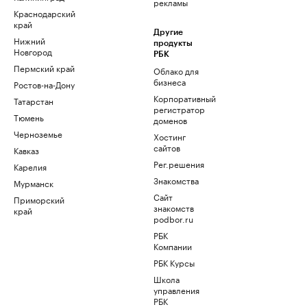
рекламы
Краснодарский
край
Другие
Нижний
продукты
Новгород
РБК
Пермский край
Облако для
бизнеса
Ростов-на-Дону
Корпоративный
Татарстан
регистратор
Тюмень
доменов
Черноземье
Хостинг
сайтов
Кавказ
Рег.решения
Карелия
Знакомства
Мурманск
Сайт
Приморский
знакомств
край
podbor.ru
РБК
Компании
РБК Курсы
Школа
управления
РБК