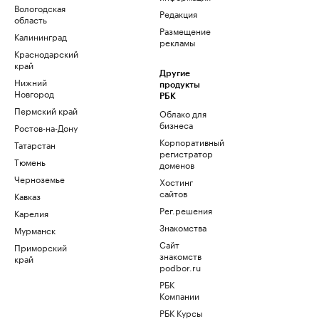
Вологодская
Редакция
область
Размещение
Калининград
рекламы
Краснодарский
край
Другие
Нижний
продукты
Новгород
РБК
Пермский край
Облако для
бизнеса
Ростов-на-Дону
Корпоративный
Татарстан
регистратор
Тюмень
доменов
Черноземье
Хостинг
сайтов
Кавказ
Рег.решения
Карелия
Знакомства
Мурманск
Сайт
Приморский
знакомств
край
podbor.ru
РБК
Компании
РБК Курсы